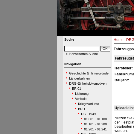
Suche
Home
|
DRG-
Fahrzeugpor
zur erweiterten Suche
Fahrzeugs
Navigation
Hersteller:
Geschichte & Hintergründe
Fabriknum
Länderbahnen
Baujahr:
DRG-Einheitslokomotiven
BR 01
Lieferung
Verbleib
Kriegsverluste
Upload ein
BRD
DB - 1949
Nutzen Sie 
01 001 - 01 100
der Festpla
01 101 - 01 200
bearbeiten 
01 201 - 01 241
werden.