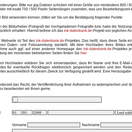
rderungen: Bitte nur jpg-Dateien schicken mit einer Größe von mindestens 800 / 6
lder mit exakt 750 / 500 Pixeln Seitenlängen zusenden, was uns Bearbeitungszeit 
hr Bild verwenden können, bitten wir Sie um die Bestätigung folgender Punkte:
in der Bildurheber (Fotograf) der hochgeladenen Fotografie bzw. habe die Nutzun
ücklich erhalten. Hiermit befreie ich das
lok-datenbank.de
-Projekt von jeglichen A
 Webseite ist Teil des
lok-datenbank.de
-Projektes. Das heißt, dass diese Seite ei
ren Daten- und Fotosammlung darstellt. Mit dem Hochladen Ihres Bildes erk
ahme auch ggf. auf einer anderen Homepage des
lok-datenbank.de
-Projektes j
stung der momentan betriebenen Seiten finden Sie
hier
.
em Hochladen erklären Sie sich einverstanden, dass Ihr Name und Ihre E-Mail
ktes für eventuelle Rückfragen elektronisch gespeichert werden und den Red
ktes ausschließlich für diesen Zweck zur Verfügung gestellt wird. Eine Herausgabe an
ederzeit das Recht, der Veröffentlichung Ihrer Aufnahmen zu widersprechen und di
zu beantworten wir Ihnen gerne.
:
Vorname
Nachname