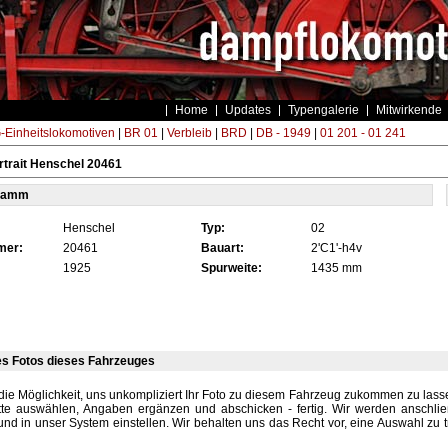
Home
Updates
Typengalerie
Mitwirkende
Einheitslokomotiven
|
BR 01
|
Verbleib
|
BRD
|
DB - 1949
|
01 201 - 01 241
trait Henschel 20461
tamm
Henschel
Typ:
02
mer:
20461
Bauart:
2'C1'-h4v
1925
Spurweite:
1435 mm
es Fotos dieses Fahrzeuges
die Möglichkeit, uns unkompliziert Ihr Foto zu diesem Fahrzeug zukommen zu lassen
tte auswählen, Angaben ergänzen und abschicken - fertig. Wir werden anschli
und in unser System einstellen. Wir behalten uns das Recht vor, eine Auswahl zu t