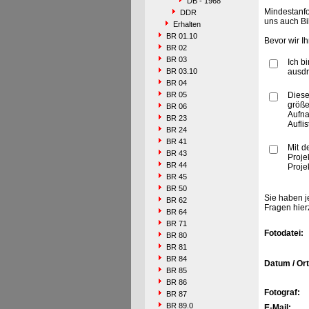
DB - 1968
Mindestanfo
DDR
uns auch Bi
Erhalten
BR 01.10
Bevor wir I
BR 02
BR 03
Ich b
BR 03.10
ausdr
BR 04
BR 05
Diese
größe
BR 06
Aufn
BR 23
Aufli
BR 24
BR 41
Mit d
BR 43
Proje
BR 44
Proje
BR 45
BR 50
Sie haben j
BR 62
Fragen hier
BR 64
BR 71
Fotodatei:
BR 80
BR 81
BR 84
Datum / Ort
BR 85
BR 86
Fotograf:
BR 87
BR 89.0
E-Mail: