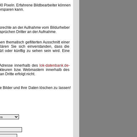
00 Pixeln. Erfahrene Bildbearbeiter können
ersparen kann.
gsrechte an der Aufnahme vom Bildurheber
nsprüchen Dritter an der Aufnahme.
nen thematisch gefilterten Ausschnitt einer
lären Sie sich einverstanden, dass die
etzt oder künftig zu sehen sein wird. Eine
-Adresse innerhalb des
lok-datenbank.de
-
akteuren bzw. Webmastern innerhalb des
 Dritte erfolgt nicht.
e Bilder und Ihre Daten löschen zu lassen!