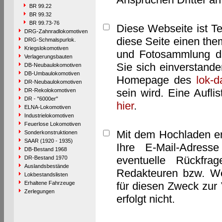
BR 99.22
BR 99.32
BR 99.73-76
Diese Webseite ist T
DRG-Zahnradlokomotiven
diese Seite einen them
DRG-Schmalspurlok.
Kriegslokomotiven
und Fotosammlung dar
Verlagerungsbauten
Sie sich einverstand
DB-Neubaulokomotiven
DB-Umbaulokomotiven
Homepage des
lok-
DR-Neubaulokomotiven
sein wird. Eine Aufl
DR-Rekolokomotiven
DR - "6000er"
hier
.
ELNA-Lokomotiven
Industrielokomotiven
Feuerlose Lokomotiven
Mit dem Hochladen er
Sonderkonstruktionen
SAAR (1920 - 1935)
Ihre E-Mail-Adres
DB-Bestand 1968
eventuelle Rückfra
DR-Bestand 1970
Auslandsbestände
Redakteuren bzw. We
Lokbestandslisten
Erhaltene Fahrzeuge
für diesen Zweck zur 
Zerlegungen
erfolgt nicht.