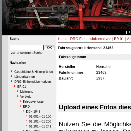
Suche
Home
|
DRG-Einheitslokomotiven
|
BR 01
|
Ve
Fahrzeugportrait Henschel 23463
zur erweiterten Suche
Fahrzeugstamm
Navigation
Hersteller:
Henschel
Geschichte & Hintergründe
Fabriknummer:
23463
Länderbahnen
Baujahr:
1937
DRG-Einheitslokomotiven
BR 01
Lieferung
Verbleib
Kriegsverluste
Upload eines Fotos die
BRD
DB - 1949
01 001 - 01 100
01 101 - 01 200
Nutzen Sie die Möglichke
01 201 - 01 241