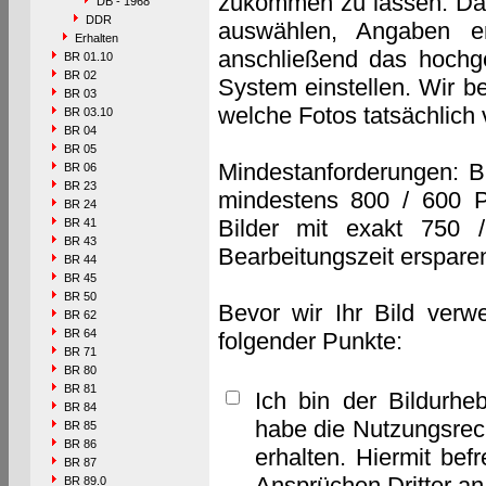
zukommen zu lassen. Das 
DB - 1968
DDR
auswählen, Angaben e
Erhalten
anschließend das hochge
BR 01.10
BR 02
System einstellen. Wir b
BR 03
welche Fotos tatsächlich
BR 03.10
BR 04
BR 05
Mindestanforderungen: B
BR 06
BR 23
mindestens 800 / 600 P
BR 24
Bilder mit exakt 750 
BR 41
BR 43
Bearbeitungszeit erspare
BR 44
BR 45
BR 50
Bevor wir Ihr Bild verw
BR 62
BR 64
folgender Punkte:
BR 71
BR 80
BR 81
Ich bin der Bildurhe
BR 84
habe die Nutzungsrec
BR 85
BR 86
erhalten. Hiermit bef
BR 87
Ansprüchen Dritter a
BR 89.0