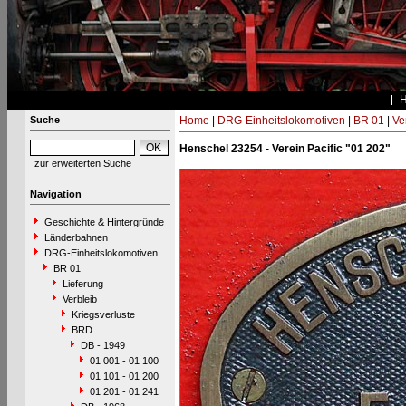
Suche
Home
|
DRG-Einheitslokomotiven
|
BR 01
|
Ve
Henschel 23254 - Verein Pacific "01 202"
zur erweiterten Suche
Navigation
Geschichte & Hintergründe
Länderbahnen
DRG-Einheitslokomotiven
BR 01
Lieferung
Verbleib
Kriegsverluste
BRD
DB - 1949
01 001 - 01 100
01 101 - 01 200
01 201 - 01 241