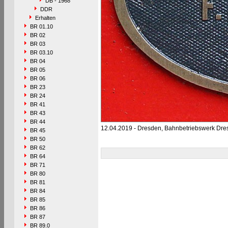
DB - 1968
DDR
Erhalten
BR 01.10
BR 02
BR 03
BR 03.10
BR 04
BR 05
BR 06
BR 23
BR 24
BR 41
BR 43
BR 44
12.04.2019 - Dresden, Bahnbetriebswerk Dres
BR 45
BR 50
BR 62
BR 64
BR 71
BR 80
BR 81
BR 84
BR 85
BR 86
BR 87
BR 89.0