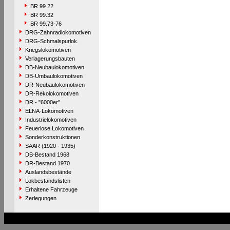
BR 99.22
BR 99.32
BR 99.73-76
DRG-Zahnradlokomotiven
DRG-Schmalspurlok.
Kriegslokomotiven
Verlagerungsbauten
DB-Neubaulokomotiven
DB-Umbaulokomotiven
DR-Neubaulokomotiven
DR-Rekolokomotiven
DR - "6000er"
ELNA-Lokomotiven
Industrielokomotiven
Feuerlose Lokomotiven
Sonderkonstruktionen
SAAR (1920 - 1935)
DB-Bestand 1968
DR-Bestand 1970
Auslandsbestände
Lokbestandslisten
Erhaltene Fahrzeuge
Zerlegungen