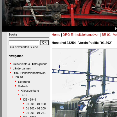
Suche
Home
|
DRG-Einheitslokomotiven
|
BR 01
|
Ve
Henschel 23254 - Verein Pacific "01 202"
zur erweiterten Suche
Navigation
Geschichte & Hintergründe
Länderbahnen
DRG-Einheitslokomotiven
BR 01
Lieferung
Verbleib
Kriegsverluste
BRD
DB - 1949
01 001 - 01 100
01 101 - 01 200
01 201 - 01 241