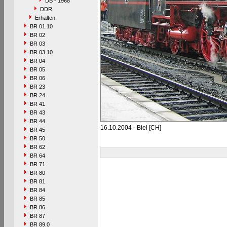
DB - 1968
DDR
Erhalten
BR 01.10
BR 02
BR 03
BR 03.10
BR 04
BR 05
BR 06
BR 23
BR 24
BR 41
BR 43
BR 44
16.10.2004 - Biel [CH]
BR 45
BR 50
BR 62
BR 64
BR 71
BR 80
BR 81
BR 84
BR 85
BR 86
BR 87
BR 89.0