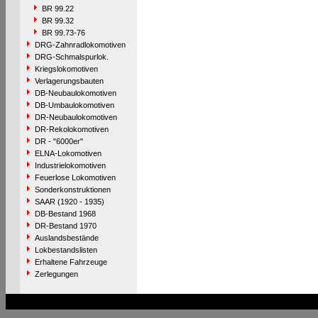
BR 99.22
BR 99.32
BR 99.73-76
DRG-Zahnradlokomotiven
DRG-Schmalspurlok.
Kriegslokomotiven
Verlagerungsbauten
DB-Neubaulokomotiven
DB-Umbaulokomotiven
DR-Neubaulokomotiven
DR-Rekolokomotiven
DR - "6000er"
ELNA-Lokomotiven
Industrielokomotiven
Feuerlose Lokomotiven
Sonderkonstruktionen
SAAR (1920 - 1935)
DB-Bestand 1968
DR-Bestand 1970
Auslandsbestände
Lokbestandslisten
Erhaltene Fahrzeuge
Zerlegungen