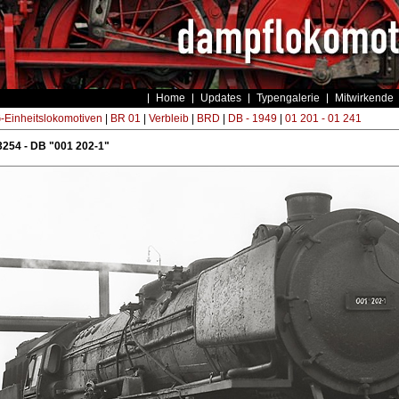
Home
Updates
Typengalerie
Mitwirkende
Einheitslokomotiven
|
BR 01
|
Verbleib
|
BRD
|
DB - 1949
|
01 201 - 01 241
254 - DB "001 202-1"