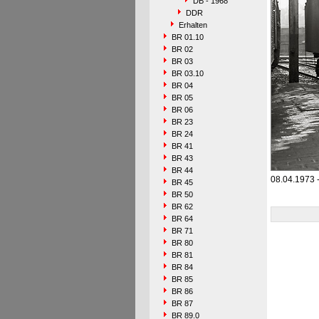
DB - 1968
DDR
Erhalten
BR 01.10
BR 02
BR 03
BR 03.10
BR 04
BR 05
BR 06
BR 23
BR 24
BR 41
BR 43
BR 44
08.04.1973 
BR 45
BR 50
BR 62
BR 64
BR 71
BR 80
BR 81
BR 84
BR 85
BR 86
BR 87
BR 89.0