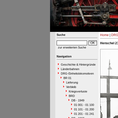
Suche
Home
|
DRG-
Henschel 23
zur erweiterten Suche
Navigation
Geschichte & Hintergründe
Länderbahnen
DRG-Einheitslokomotiven
BR 01
Lieferung
Verbleib
Kriegsverluste
BRD
DB - 1949
01 001 - 01 100
01 101 - 01 200
01 201 - 01 241