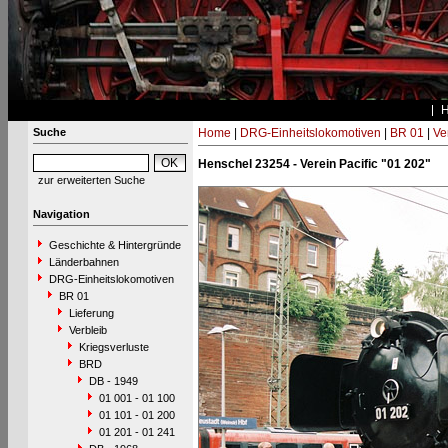
Suche
Home
|
DRG-Einheitslokomotiven
|
BR 01
|
Ve
Henschel 23254 - Verein Pacific "01 202"
zur erweiterten Suche
Navigation
Geschichte & Hintergründe
Länderbahnen
DRG-Einheitslokomotiven
BR 01
Lieferung
Verbleib
Kriegsverluste
BRD
DB - 1949
01 001 - 01 100
01 101 - 01 200
01 201 - 01 241