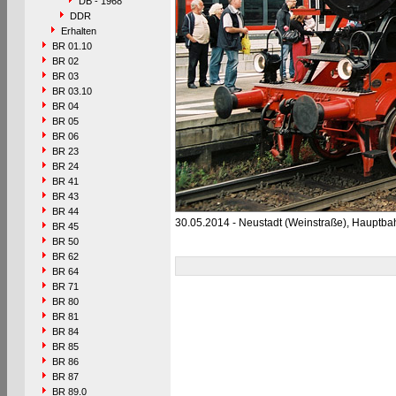
DB - 1968
DDR
Erhalten
BR 01.10
BR 02
BR 03
BR 03.10
BR 04
BR 05
BR 06
BR 23
BR 24
BR 41
BR 43
BR 44
30.05.2014 - Neustadt (Weinstraße), Hauptba
BR 45
BR 50
BR 62
BR 64
BR 71
BR 80
BR 81
BR 84
BR 85
BR 86
BR 87
BR 89.0