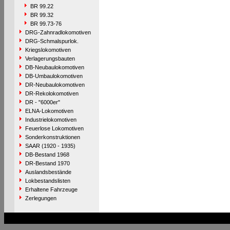
BR 99.22
BR 99.32
BR 99.73-76
DRG-Zahnradlokomotiven
DRG-Schmalspurlok.
Kriegslokomotiven
Verlagerungsbauten
DB-Neubaulokomotiven
DB-Umbaulokomotiven
DR-Neubaulokomotiven
DR-Rekolokomotiven
DR - "6000er"
ELNA-Lokomotiven
Industrielokomotiven
Feuerlose Lokomotiven
Sonderkonstruktionen
SAAR (1920 - 1935)
DB-Bestand 1968
DR-Bestand 1970
Auslandsbestände
Lokbestandslisten
Erhaltene Fahrzeuge
Zerlegungen