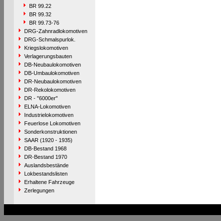
BR 99.22
BR 99.32
BR 99.73-76
DRG-Zahnradlokomotiven
DRG-Schmalspurlok.
Kriegslokomotiven
Verlagerungsbauten
DB-Neubaulokomotiven
DB-Umbaulokomotiven
DR-Neubaulokomotiven
DR-Rekolokomotiven
DR - "6000er"
ELNA-Lokomotiven
Industrielokomotiven
Feuerlose Lokomotiven
Sonderkonstruktionen
SAAR (1920 - 1935)
DB-Bestand 1968
DR-Bestand 1970
Auslandsbestände
Lokbestandslisten
Erhaltene Fahrzeuge
Zerlegungen