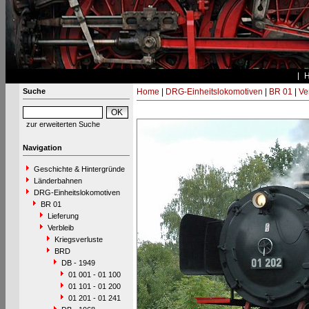
Suche
Home
|
DRG-Einheitslokomotiven
|
BR 01
|
Ve
zur erweiterten Suche
Navigation
Geschichte & Hintergründe
Länderbahnen
DRG-Einheitslokomotiven
BR 01
Lieferung
Verbleib
Kriegsverluste
BRD
DB - 1949
01 001 - 01 100
01 101 - 01 200
01 201 - 01 241