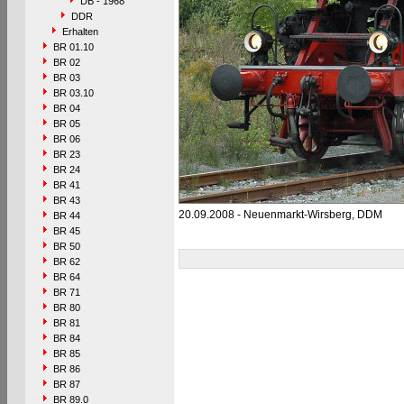
DB - 1968
DDR
Erhalten
BR 01.10
BR 02
BR 03
BR 03.10
BR 04
BR 05
BR 06
BR 23
BR 24
BR 41
BR 43
20.09.2008 - Neuenmarkt-Wirsberg, DDM
BR 44
BR 45
BR 50
BR 62
BR 64
BR 71
BR 80
BR 81
BR 84
BR 85
BR 86
BR 87
BR 89.0