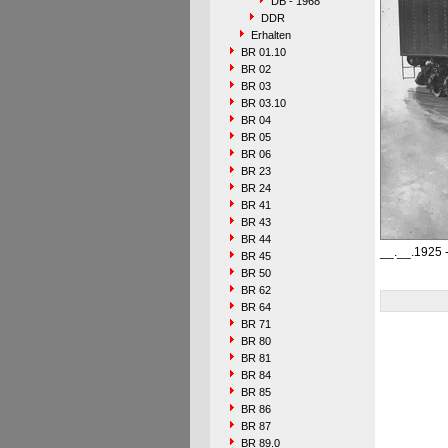
DB - 1968
DDR
Erhalten
BR 01.10
BR 02
BR 03
BR 03.10
BR 04
BR 05
BR 06
BR 23
BR 24
BR 41
BR 43
BR 44
__.__.1925 
BR 45
BR 50
BR 62
BR 64
BR 71
BR 80
BR 81
BR 84
BR 85
BR 86
BR 87
BR 89.0