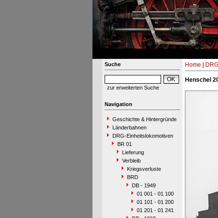
Suche
Home
|
DRG-
Henschel 2
zur erweiterten Suche
Navigation
Geschichte & Hintergründe
Länderbahnen
DRG-Einheitslokomotiven
BR 01
Lieferung
Verbleib
Kriegsverluste
BRD
DB - 1949
01 001 - 01 100
01 101 - 01 200
01 201 - 01 241