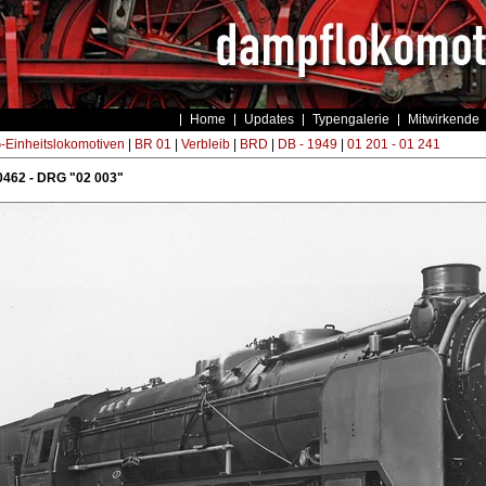
Home
Updates
Typengalerie
Mitwirkende
Einheitslokomotiven
|
BR 01
|
Verbleib
|
BRD
|
DB - 1949
|
01 201 - 01 241
0462 - DRG "02 003"