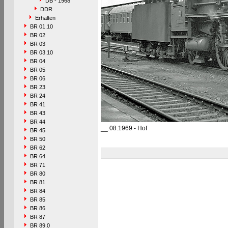
DB - 1968
DDR
Erhalten
BR 01.10
BR 02
BR 03
BR 03.10
BR 04
BR 05
BR 06
BR 23
BR 24
BR 41
BR 43
BR 44
__.08.1969 - Hof
BR 45
BR 50
BR 62
BR 64
BR 71
BR 80
BR 81
BR 84
BR 85
BR 86
BR 87
BR 89.0