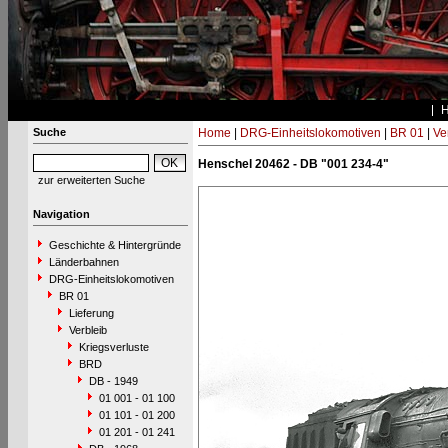
Suche
Home
|
DRG-Einheitslokomotiven
|
BR 01
|
Ve
Henschel 20462 - DB "001 234-4"
zur erweiterten Suche
Navigation
Geschichte & Hintergründe
Länderbahnen
DRG-Einheitslokomotiven
BR 01
Lieferung
Verbleib
Kriegsverluste
BRD
DB - 1949
01 001 - 01 100
01 101 - 01 200
01 201 - 01 241