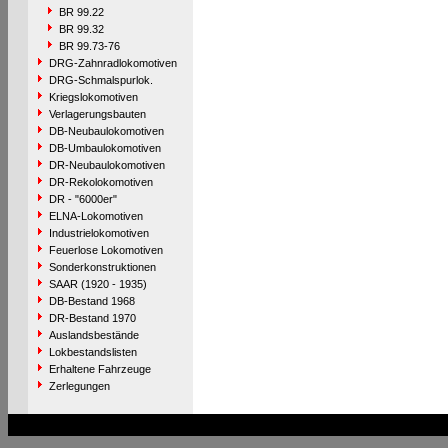
BR 99.22
BR 99.32
BR 99.73-76
DRG-Zahnradlokomotiven
DRG-Schmalspurlok.
Kriegslokomotiven
Verlagerungsbauten
DB-Neubaulokomotiven
DB-Umbaulokomotiven
DR-Neubaulokomotiven
DR-Rekolokomotiven
DR - "6000er"
ELNA-Lokomotiven
Industrielokomotiven
Feuerlose Lokomotiven
Sonderkonstruktionen
SAAR (1920 - 1935)
DB-Bestand 1968
DR-Bestand 1970
Auslandsbestände
Lokbestandslisten
Erhaltene Fahrzeuge
Zerlegungen