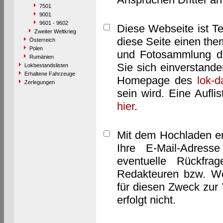
7501
9001
9601 - 9602
Diese Webseite ist T
Zweiter Weltkrieg
diese Seite einen them
Österreich
Polen
und Fotosammlung dar
Rumänien
Sie sich einverstand
Lokbestandslisten
Erhaltene Fahrzeuge
Homepage des
lok-
Zerlegungen
sein wird. Eine Aufl
hier
.
Mit dem Hochladen er
Ihre E-Mail-Adres
eventuelle Rückfra
Redakteuren bzw. We
für diesen Zweck zur 
erfolgt nicht.