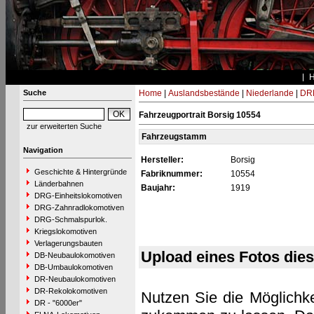
Suche
Home
|
Auslandsbestände
|
Niederlande
|
DRB
Fahrzeugportrait Borsig 10554
zur erweiterten Suche
Fahrzeugstamm
Navigation
Hersteller:
Borsig
Geschichte & Hintergründe
Fabriknummer:
10554
Länderbahnen
Baujahr:
1919
DRG-Einheitslokomotiven
DRG-Zahnradlokomotiven
DRG-Schmalspurlok.
Kriegslokomotiven
Verlagerungsbauten
Upload eines Fotos die
DB-Neubaulokomotiven
DB-Umbaulokomotiven
DR-Neubaulokomotiven
DR-Rekolokomotiven
Nutzen Sie die Möglichke
DR - "6000er"