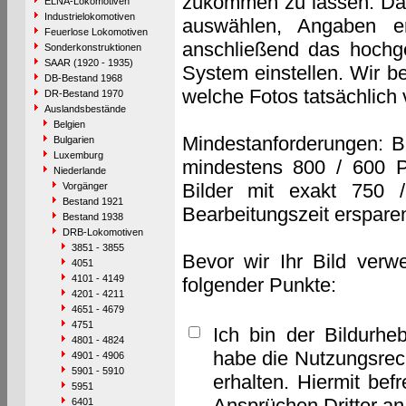
zukommen zu lassen. Das 
ELNA-Lokomotiven
Industrielokomotiven
auswählen, Angaben e
Feuerlose Lokomotiven
anschließend das hochge
Sonderkonstruktionen
SAAR (1920 - 1935)
System einstellen. Wir b
DB-Bestand 1968
welche Fotos tatsächlich
DR-Bestand 1970
Auslandsbestände
Belgien
Mindestanforderungen: B
Bulgarien
Luxemburg
mindestens 800 / 600 P
Niederlande
Bilder mit exakt 750 
Vorgänger
Bestand 1921
Bearbeitungszeit erspare
Bestand 1938
DRB-Lokomotiven
3851 - 3855
Bevor wir Ihr Bild verw
4051
4101 - 4149
folgender Punkte:
4201 - 4211
4651 - 4679
4751
Ich bin der Bildurhe
4801 - 4824
habe die Nutzungsrec
4901 - 4906
5901 - 5910
erhalten. Hiermit bef
5951
Ansprüchen Dritter a
6401