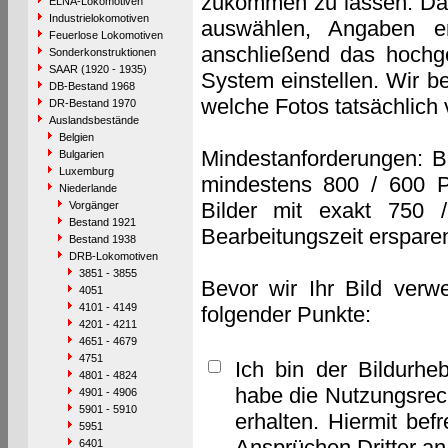
zukommen zu lassen. Das 
ELNA-Lokomotiven
Industrielokomotiven
auswählen, Angaben e
Feuerlose Lokomotiven
anschließend das hochge
Sonderkonstruktionen
SAAR (1920 - 1935)
System einstellen. Wir b
DB-Bestand 1968
welche Fotos tatsächlich
DR-Bestand 1970
Auslandsbestände
Belgien
Mindestanforderungen: B
Bulgarien
Luxemburg
mindestens 800 / 600 P
Niederlande
Bilder mit exakt 750 
Vorgänger
Bestand 1921
Bearbeitungszeit erspare
Bestand 1938
DRB-Lokomotiven
3851 - 3855
Bevor wir Ihr Bild verw
4051
4101 - 4149
folgender Punkte:
4201 - 4211
4651 - 4679
4751
Ich bin der Bildurhe
4801 - 4824
habe die Nutzungsrec
4901 - 4906
5901 - 5910
erhalten. Hiermit bef
5951
Ansprüchen Dritter a
6401