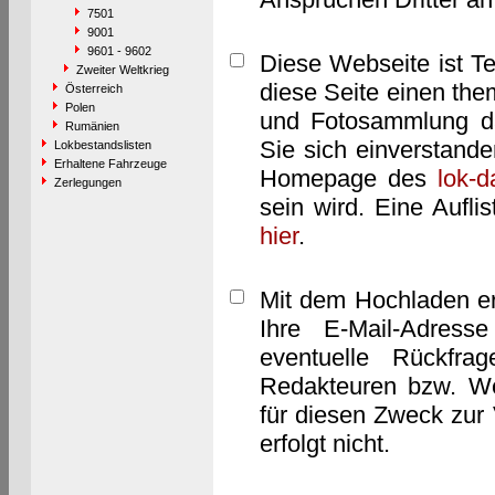
7501
9001
9601 - 9602
Diese Webseite ist T
Zweiter Weltkrieg
diese Seite einen them
Österreich
Polen
und Fotosammlung dar
Rumänien
Sie sich einverstand
Lokbestandslisten
Erhaltene Fahrzeuge
Homepage des
lok-
Zerlegungen
sein wird. Eine Aufl
hier
.
Mit dem Hochladen er
Ihre E-Mail-Adres
eventuelle Rückfra
Redakteuren bzw. We
für diesen Zweck zur 
erfolgt nicht.