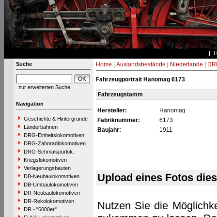
Suche
Home
|
Auslandsbestände
|
Niederlande
|
DRB
Fahrzeugportrait Hanomag 6173
zur erweiterten Suche
Fahrzeugstamm
Navigation
Hersteller:
Hanomag
Geschichte & Hintergründe
Fabriknummer:
6173
Länderbahnen
Baujahr:
1911
DRG-Einheitslokomotiven
DRG-Zahnradlokomotiven
DRG-Schmalspurlok.
Kriegslokomotiven
Verlagerungsbauten
Upload eines Fotos die
DB-Neubaulokomotiven
DB-Umbaulokomotiven
DR-Neubaulokomotiven
DR-Rekolokomotiven
Nutzen Sie die Möglichke
DR - "6000er"