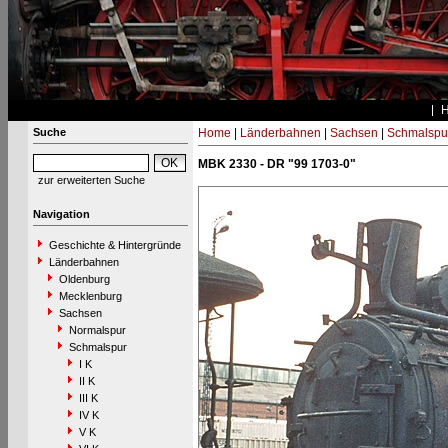
Suche
Home
|
Länderbahnen
|
Sachsen
|
Schmalspu
MBK 2330 - DR "99 1703-0"
zur erweiterten Suche
Navigation
Geschichte & Hintergründe
Länderbahnen
Oldenburg
Mecklenburg
Sachsen
Normalspur
Schmalspur
I K
II K
III K
IV K
V K