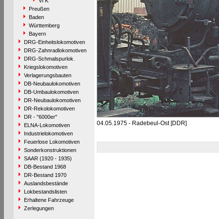
VI K
Preußen
Baden
Württemberg
Bayern
DRG-Einheitslokomotiven
DRG-Zahnradlokomotiven
DRG-Schmalspurlok.
Kriegslokomotiven
Verlagerungsbauten
DB-Neubaulokomotiven
DB-Umbaulokomotiven
DR-Neubaulokomotiven
DR-Rekolokomotiven
DR - "6000er"
04.05.1975 - Radebeul-Ost [DDR]
ELNA-Lokomotiven
Industrielokomotiven
Feuerlose Lokomotiven
Sonderkonstruktionen
SAAR (1920 - 1935)
DB-Bestand 1968
DR-Bestand 1970
Auslandsbestände
Lokbestandslisten
Erhaltene Fahrzeuge
Zerlegungen