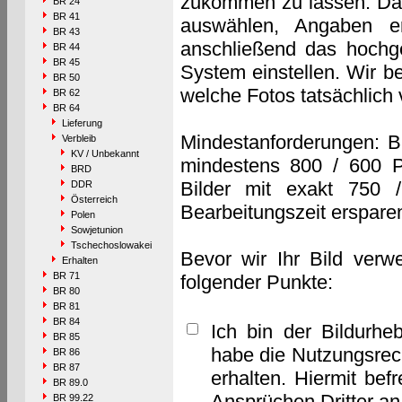
zukommen zu lassen. Das 
BR 24
BR 41
auswählen, Angaben e
BR 43
anschließend das hochge
BR 44
BR 45
System einstellen. Wir b
BR 50
welche Fotos tatsächlich
BR 62
BR 64
Lieferung
Mindestanforderungen: B
Verbleib
KV / Unbekannt
mindestens 800 / 600 P
BRD
Bilder mit exakt 750 
DDR
Österreich
Bearbeitungszeit erspare
Polen
Sowjetunion
Tschechoslowakei
Bevor wir Ihr Bild verw
Erhalten
BR 71
folgender Punkte:
BR 80
BR 81
BR 84
Ich bin der Bildurhe
BR 85
habe die Nutzungsrec
BR 86
BR 87
erhalten. Hiermit bef
BR 89.0
Ansprüchen Dritter a
BR 99.22