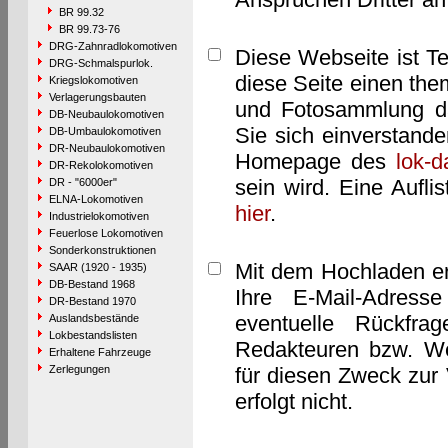
BR 99.32
BR 99.73-76
DRG-Zahnradlokomotiven
Diese Webseite ist T
DRG-Schmalspurlok.
diese Seite einen them
Kriegslokomotiven
Verlagerungsbauten
und Fotosammlung dar
DB-Neubaulokomotiven
Sie sich einverstand
DB-Umbaulokomotiven
DR-Neubaulokomotiven
Homepage des
lok-
DR-Rekolokomotiven
sein wird. Eine Aufl
DR - "6000er"
ELNA-Lokomotiven
hier
.
Industrielokomotiven
Feuerlose Lokomotiven
Sonderkonstruktionen
Mit dem Hochladen er
SAAR (1920 - 1935)
DB-Bestand 1968
Ihre E-Mail-Adres
DR-Bestand 1970
eventuelle Rückfra
Auslandsbestände
Lokbestandslisten
Redakteuren bzw. We
Erhaltene Fahrzeuge
Zerlegungen
für diesen Zweck zur 
erfolgt nicht.