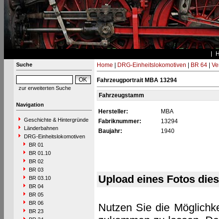
Suche
Home
|
DRG-Einheitslokomotiven
|
BR 64
|
Ve
Fahrzeugportrait MBA 13294
zur erweiterten Suche
Fahrzeugstamm
Navigation
Hersteller:
MBA
Geschichte & Hintergründe
Fabriknummer:
13294
Länderbahnen
Baujahr:
1940
DRG-Einheitslokomotiven
BR 01
BR 01.10
BR 02
BR 03
Upload eines Fotos die
BR 03.10
BR 04
BR 05
BR 06
Nutzen Sie die Möglichke
BR 23