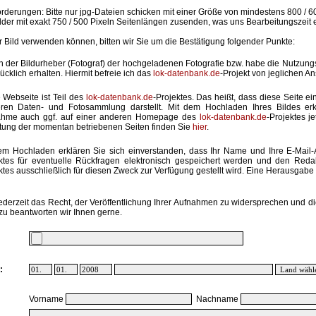
rderungen: Bitte nur jpg-Dateien schicken mit einer Größe von mindestens 800 / 6
lder mit exakt 750 / 500 Pixeln Seitenlängen zusenden, was uns Bearbeitungszeit 
hr Bild verwenden können, bitten wir Sie um die Bestätigung folgender Punkte:
in der Bildurheber (Fotograf) der hochgeladenen Fotografie bzw. habe die Nutzun
ücklich erhalten. Hiermit befreie ich das
lok-datenbank.de
-Projekt von jeglichen A
 Webseite ist Teil des
lok-datenbank.de
-Projektes. Das heißt, dass diese Seite ei
ren Daten- und Fotosammlung darstellt. Mit dem Hochladen Ihres Bildes erk
ahme auch ggf. auf einer anderen Homepage des
lok-datenbank.de
-Projektes j
stung der momentan betriebenen Seiten finden Sie
hier
.
em Hochladen erklären Sie sich einverstanden, dass Ihr Name und Ihre E-Mail
ktes für eventuelle Rückfragen elektronisch gespeichert werden und den Red
ktes ausschließlich für diesen Zweck zur Verfügung gestellt wird. Eine Herausgabe an
ederzeit das Recht, der Veröffentlichung Ihrer Aufnahmen zu widersprechen und di
zu beantworten wir Ihnen gerne.
:
Vorname
Nachname