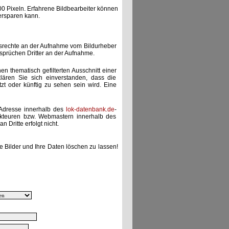
00 Pixeln. Erfahrene Bildbearbeiter können
ersparen kann.
gsrechte an der Aufnahme vom Bildurheber
nsprüchen Dritter an der Aufnahme.
nen thematisch gefilterten Ausschnitt einer
lären Sie sich einverstanden, dass die
etzt oder künftig zu sehen sein wird. Eine
-Adresse innerhalb des
lok-datenbank.de
-
akteuren bzw. Webmastern innerhalb des
 Dritte erfolgt nicht.
e Bilder und Ihre Daten löschen zu lassen!