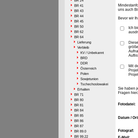
BR 24
Mindestanfo
BR 41
uns auch Bi
BR 43
BR 44
Bevor wir I
BR 45
BR 50
Ich b
BR 62
ausdr
BR 64
Lieferung
Diese
größe
Verbleib
Aufn
KV / Unbekannt
Aufli
BRD
DDR
Mit d
Österreich
Proje
Polen
Proje
Sowjetunion
Tschechoslowakei
Sie haben j
Erhalten
Fragen hier
BR 71
BR 80
Fotodatei:
BR 81
BR 84
BR 85
Datum / Ort
BR 86
BR 87
Fotograf:
BR 89.0
BR 99.22
E-Mail: