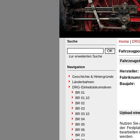
Suche
Home
|
DRG-
Fahrzeugpor
zur erweiterten Suche
Fahrzeugs
Navigation
Hersteller:
Geschichte & Hintergründe
Fabriknum
Länderbahnen
Baujahr:
DRG-Einheitslokomotiven
BR 01
BR 01.10
BR 02
BR 03
Upload ein
BR 03.10
BR 04
Nutzen Sie 
BR 05
der Festpla
BR 06
bearbeiten 
BR 23
werden.