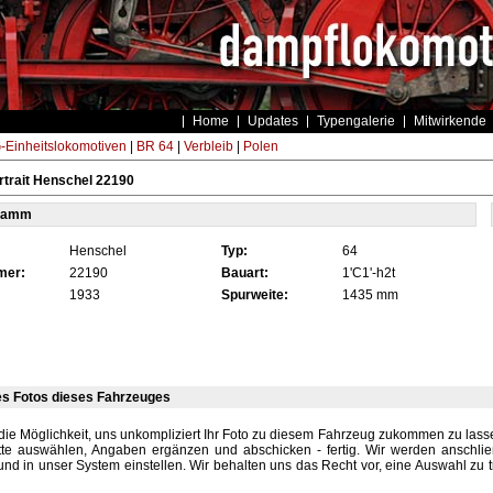
Home
Updates
Typengalerie
Mitwirkende
Einheitslokomotiven
|
BR 64
|
Verbleib
|
Polen
trait Henschel 22190
tamm
Henschel
Typ:
64
mer:
22190
Bauart:
1'C1'-h2t
1933
Spurweite:
1435 mm
es Fotos dieses Fahrzeuges
die Möglichkeit, uns unkompliziert Ihr Foto zu diesem Fahrzeug zukommen zu lassen
tte auswählen, Angaben ergänzen und abschicken - fertig. Wir werden anschli
und in unser System einstellen. Wir behalten uns das Recht vor, eine Auswahl zu t