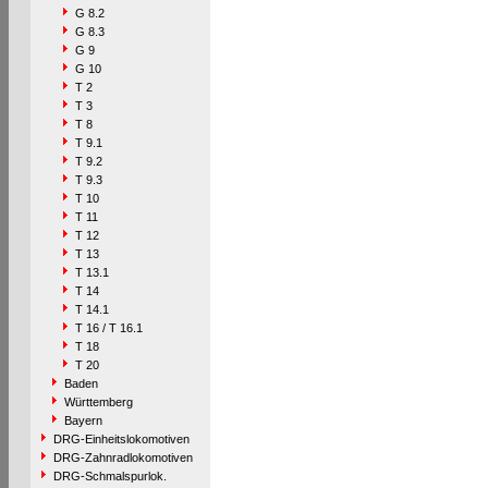
G 8.2
G 8.3
G 9
G 10
T 2
T 3
T 8
T 9.1
T 9.2
T 9.3
T 10
T 11
T 12
T 13
T 13.1
T 14
T 14.1
T 16 / T 16.1
T 18
T 20
Baden
Württemberg
Bayern
DRG-Einheitslokomotiven
DRG-Zahnradlokomotiven
DRG-Schmalspurlok.