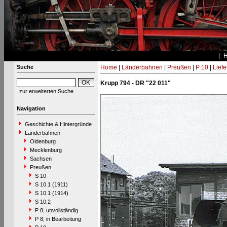
Suche
Home
|
Länderbahnen
|
Preußen
|
P 10
|
Lief
Krupp 794 - DR "22 011"
zur erweiterten Suche
Navigation
Geschichte & Hintergründe
Länderbahnen
Oldenburg
Mecklenburg
Sachsen
Preußen
S 10
S 10.1 (1911)
S 10.1 (1914)
S 10.2
P 8, unvollständig
P 8, in Bearbeitung