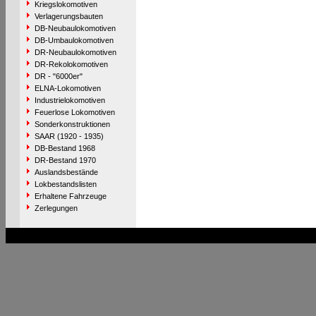
Kriegslokomotiven
Verlagerungsbauten
DB-Neubaulokomotiven
DB-Umbaulokomotiven
DR-Neubaulokomotiven
DR-Rekolokomotiven
DR - "6000er"
ELNA-Lokomotiven
Industrielokomotiven
Feuerlose Lokomotiven
Sonderkonstruktionen
SAAR (1920 - 1935)
DB-Bestand 1968
DR-Bestand 1970
Auslandsbestände
Lokbestandslisten
Erhaltene Fahrzeuge
Zerlegungen