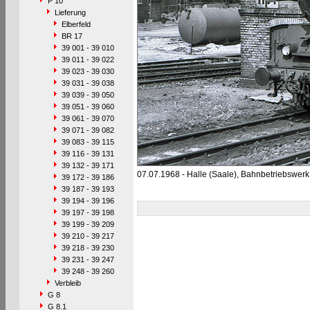
P 10
Lieferung
Elberfeld
BR 17
39 001 - 39 010
39 011 - 39 022
39 023 - 39 030
39 031 - 39 038
39 039 - 39 050
39 051 - 39 060
39 061 - 39 070
39 071 - 39 082
39 083 - 39 115
39 116 - 39 131
39 132 - 39 171
07.07.1968 - Halle (Saale), Bahnbetriebswerk
39 172 - 39 186
39 187 - 39 193
39 194 - 39 196
39 197 - 39 198
39 199 - 39 209
39 210 - 39 217
39 218 - 39 230
39 231 - 39 247
39 248 - 39 260
Verbleib
G 8
G 8.1