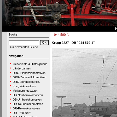
Suche
|
044 500 ff.
Krupp 2227 - DB "044 579-1"
zur erweiterten Suche
Navigation
Geschichte & Hintergründe
Länderbahnen
DRG-Einheitslokomotiven
DRG-Zahnradlokomotiven
DRG-Schmalspurlok.
Kriegslokomotiven
Verlagerungsbauten
DB-Neubaulokomotiven
DB-Umbaulokomotiven
DR-Neubaulokomotiven
DR-Rekolokomotiven
DR - "6000er"