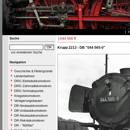
Suche
|
044 500 ff.
Krupp 2213 - DB "044 565-0"
zur erweiterten Suche
Navigation
Geschichte & Hintergründe
Länderbahnen
DRG-Einheitslokomotiven
DRG-Zahnradlokomotiven
DRG-Schmalspurlok.
Kriegslokomotiven
Verlagerungsbauten
DB-Neubaulokomotiven
DB-Umbaulokomotiven
DR-Neubaulokomotiven
DR-Rekolokomotiven
DR - "6000er"