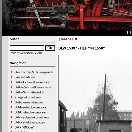
Suche
|
044 500 ff.
BLW 15397 - HEF "44 1558"
zur erweiterten Suche
Navigation
Geschichte & Hintergründe
Länderbahnen
DRG-Einheitslokomotiven
DRG-Zahnradlokomotiven
DRG-Schmalspurlok.
Kriegslokomotiven
Verlagerungsbauten
DB-Neubaulokomotiven
DB-Umbaulokomotiven
DR-Neubaulokomotiven
DR-Rekolokomotiven
DR - "6000er"