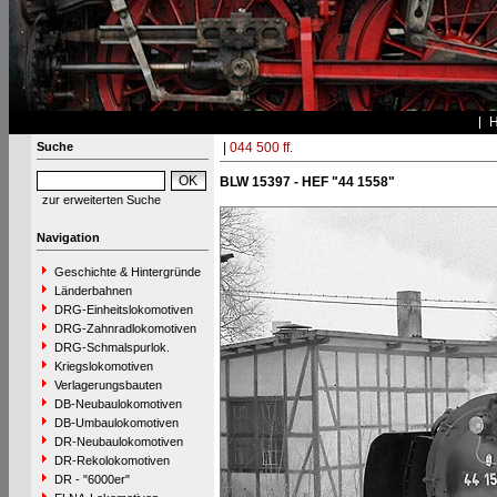
Suche
|
044 500 ff.
BLW 15397 - HEF "44 1558"
zur erweiterten Suche
Navigation
Geschichte & Hintergründe
Länderbahnen
DRG-Einheitslokomotiven
DRG-Zahnradlokomotiven
DRG-Schmalspurlok.
Kriegslokomotiven
Verlagerungsbauten
DB-Neubaulokomotiven
DB-Umbaulokomotiven
DR-Neubaulokomotiven
DR-Rekolokomotiven
DR - "6000er"