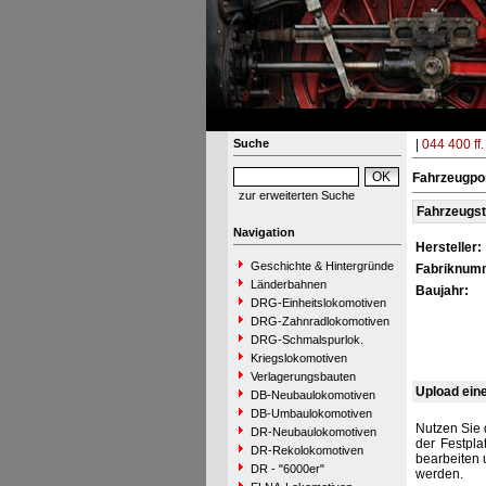
Suche
|
044 400 ff.
Fahrzeugpor
zur erweiterten Suche
Fahrzeugs
Navigation
Hersteller:
Geschichte & Hintergründe
Fabriknum
Länderbahnen
Baujahr:
DRG-Einheitslokomotiven
DRG-Zahnradlokomotiven
DRG-Schmalspurlok.
Kriegslokomotiven
Verlagerungsbauten
Upload ein
DB-Neubaulokomotiven
DB-Umbaulokomotiven
Nutzen Sie 
DR-Neubaulokomotiven
der Festpla
DR-Rekolokomotiven
bearbeiten 
DR - "6000er"
werden.