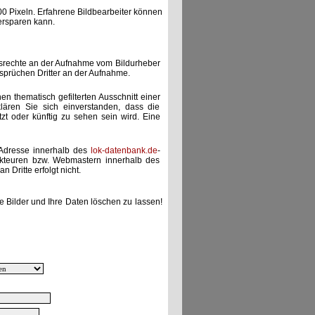
00 Pixeln. Erfahrene Bildbearbeiter können
ersparen kann.
gsrechte an der Aufnahme vom Bildurheber
nsprüchen Dritter an der Aufnahme.
nen thematisch gefilterten Ausschnitt einer
lären Sie sich einverstanden, dass die
etzt oder künftig zu sehen sein wird. Eine
-Adresse innerhalb des
lok-datenbank.de
-
akteuren bzw. Webmastern innerhalb des
 Dritte erfolgt nicht.
e Bilder und Ihre Daten löschen zu lassen!