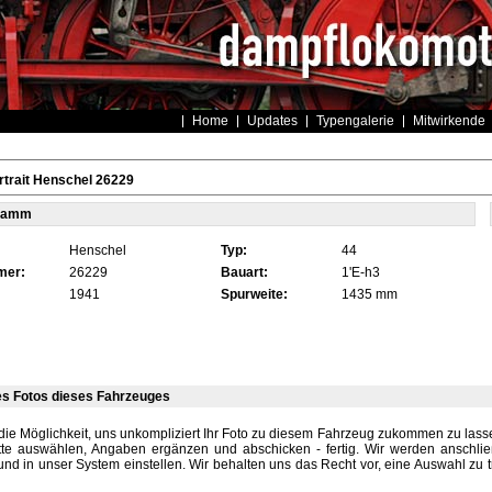
Home
Updates
Typengalerie
Mitwirkende
trait Henschel 26229
tamm
Henschel
Typ:
44
mer:
26229
Bauart:
1'E-h3
1941
Spurweite:
1435 mm
es Fotos dieses Fahrzeuges
die Möglichkeit, uns unkompliziert Ihr Foto zu diesem Fahrzeug zukommen zu lassen
tte auswählen, Angaben ergänzen und abschicken - fertig. Wir werden anschli
und in unser System einstellen. Wir behalten uns das Recht vor, eine Auswahl zu t