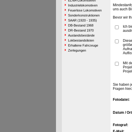
ELNA-Lokomotiven
Mindestanfo
Industrielokomotiven
uns auch Bi
Feuerlose Lokomotiven
Sonderkonstruktionen
Bevor wir I
SAAR (1920 - 1935)
DB-Bestand 1968
Ich b
DR-Bestand 1970
ausdr
Auslandsbestände
Lokbestandslisten
Diese
größe
Erhaltene Fahrzeuge
Aufn
Zerlegungen
Aufli
Mit d
Proje
Proje
Sie haben j
Fragen hier
Fotodatei:
Datum / Ort
Fotograf:
E-Mail: