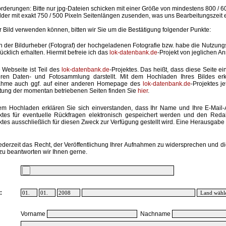
rderungen: Bitte nur jpg-Dateien schicken mit einer Größe von mindestens 800 / 6
lder mit exakt 750 / 500 Pixeln Seitenlängen zusenden, was uns Bearbeitungszeit 
hr Bild verwenden können, bitten wir Sie um die Bestätigung folgender Punkte:
in der Bildurheber (Fotograf) der hochgeladenen Fotografie bzw. habe die Nutzun
ücklich erhalten. Hiermit befreie ich das
lok-datenbank.de
-Projekt von jeglichen A
 Webseite ist Teil des
lok-datenbank.de
-Projektes. Das heißt, dass diese Seite ei
ren Daten- und Fotosammlung darstellt. Mit dem Hochladen Ihres Bildes erk
ahme auch ggf. auf einer anderen Homepage des
lok-datenbank.de
-Projektes j
stung der momentan betriebenen Seiten finden Sie
hier
.
em Hochladen erklären Sie sich einverstanden, dass Ihr Name und Ihre E-Mail
ktes für eventuelle Rückfragen elektronisch gespeichert werden und den Red
ktes ausschließlich für diesen Zweck zur Verfügung gestellt wird. Eine Herausgabe an
ederzeit das Recht, der Veröffentlichung Ihrer Aufnahmen zu widersprechen und di
zu beantworten wir Ihnen gerne.
:
Vorname
Nachname