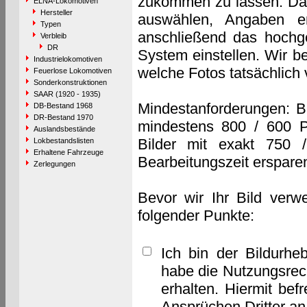
zukommen zu lassen. Das 
ELNA-Lokomotiven
Hersteller
auswählen, Angaben e
Typen
anschließend das hochge
Verbleib
DR
System einstellen. Wir b
Industrielokomotiven
welche Fotos tatsächlich
Feuerlose Lokomotiven
Sonderkonstruktionen
SAAR (1920 - 1935)
Mindestanforderungen: B
DB-Bestand 1968
DR-Bestand 1970
mindestens 800 / 600 P
Auslandsbestände
Bilder mit exakt 750 
Lokbestandslisten
Erhaltene Fahrzeuge
Bearbeitungszeit erspare
Zerlegungen
Bevor wir Ihr Bild verw
folgender Punkte:
Ich bin der Bildurhe
habe die Nutzungsrec
erhalten. Hiermit bef
Ansprüchen Dritter a