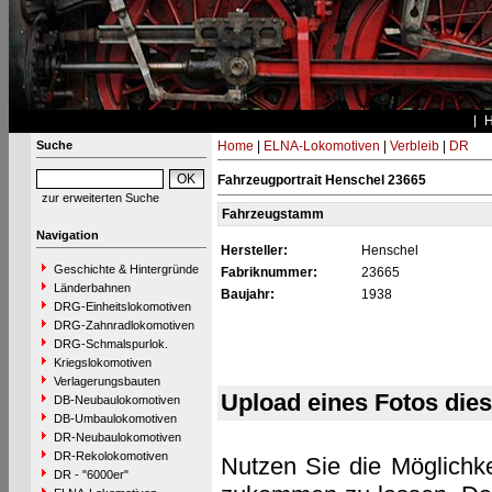
Suche
Home
|
ELNA-Lokomotiven
|
Verbleib
|
DR
Fahrzeugportrait Henschel 23665
zur erweiterten Suche
Fahrzeugstamm
Navigation
Hersteller:
Henschel
Geschichte & Hintergründe
Fabriknummer:
23665
Länderbahnen
Baujahr:
1938
DRG-Einheitslokomotiven
DRG-Zahnradlokomotiven
DRG-Schmalspurlok.
Kriegslokomotiven
Verlagerungsbauten
Upload eines Fotos die
DB-Neubaulokomotiven
DB-Umbaulokomotiven
DR-Neubaulokomotiven
DR-Rekolokomotiven
Nutzen Sie die Möglichke
DR - "6000er"