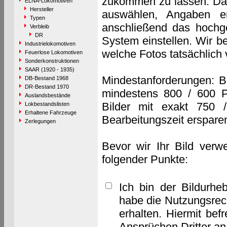
zukommen zu lassen. Das 
ELNA-Lokomotiven
Hersteller
auswählen, Angaben e
Typen
anschließend das hochge
Verbleib
DR
System einstellen. Wir b
Industrielokomotiven
welche Fotos tatsächlich
Feuerlose Lokomotiven
Sonderkonstruktionen
SAAR (1920 - 1935)
Mindestanforderungen: B
DB-Bestand 1968
DR-Bestand 1970
mindestens 800 / 600 P
Auslandsbestände
Bilder mit exakt 750 
Lokbestandslisten
Erhaltene Fahrzeuge
Bearbeitungszeit erspare
Zerlegungen
Bevor wir Ihr Bild verw
folgender Punkte:
Ich bin der Bildurhe
habe die Nutzungsrec
erhalten. Hiermit bef
Ansprüchen Dritter a