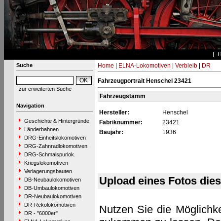
Suche
Home
|
ELNA-Lokomotiven
|
Verbleib
|
DR
Fahrzeugportrait Henschel 23421
zur erweiterten Suche
Fahrzeugstamm
Navigation
Hersteller:
Henschel
Geschichte & Hintergründe
Fabriknummer:
23421
Länderbahnen
Baujahr:
1936
DRG-Einheitslokomotiven
DRG-Zahnradlokomotiven
DRG-Schmalspurlok.
Kriegslokomotiven
Verlagerungsbauten
Upload eines Fotos die
DB-Neubaulokomotiven
DB-Umbaulokomotiven
DR-Neubaulokomotiven
DR-Rekolokomotiven
Nutzen Sie die Möglichke
DR - "6000er"