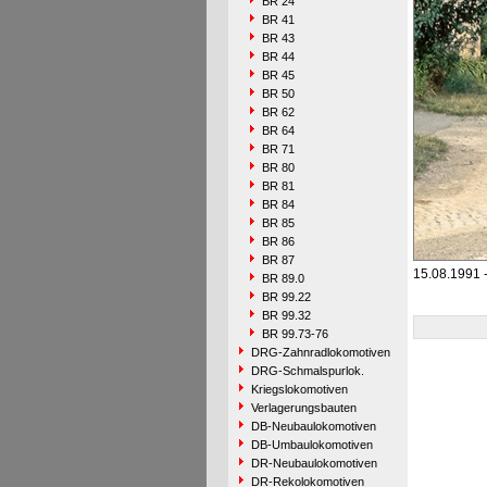
BR 24
BR 41
BR 43
BR 44
BR 45
BR 50
BR 62
BR 64
BR 71
BR 80
BR 81
BR 84
BR 85
BR 86
BR 87
15.08.1991 -
BR 89.0
BR 99.22
BR 99.32
BR 99.73-76
DRG-Zahnradlokomotiven
DRG-Schmalspurlok.
Kriegslokomotiven
Verlagerungsbauten
DB-Neubaulokomotiven
DB-Umbaulokomotiven
DR-Neubaulokomotiven
DR-Rekolokomotiven