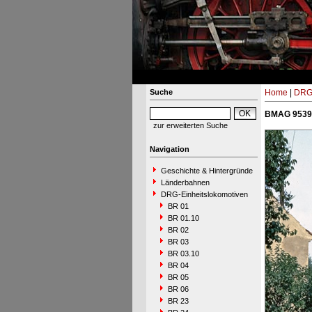
Suche
Home
|
DRG-
BMAG 9539 
zur erweiterten Suche
Navigation
Geschichte & Hintergründe
Länderbahnen
DRG-Einheitslokomotiven
BR 01
BR 01.10
BR 02
BR 03
BR 03.10
BR 04
BR 05
BR 06
BR 23