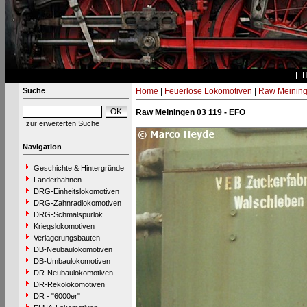
Suche
Home
|
Feuerlose Lokomotiven
|
Raw Meinin
Raw Meiningen 03 119 - EFO
zur erweiterten Suche
Navigation
Geschichte & Hintergründe
Länderbahnen
DRG-Einheitslokomotiven
DRG-Zahnradlokomotiven
DRG-Schmalspurlok.
Kriegslokomotiven
Verlagerungsbauten
DB-Neubaulokomotiven
DB-Umbaulokomotiven
DR-Neubaulokomotiven
DR-Rekolokomotiven
DR - "6000er"