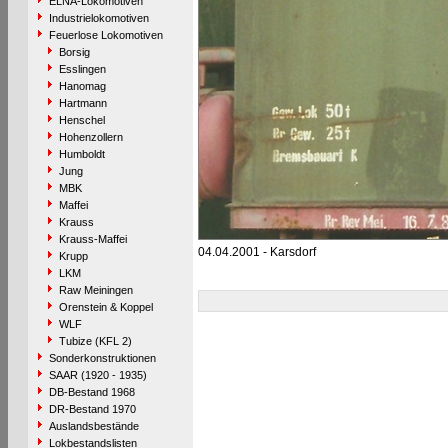
ELNA-Lokomotiven
Industrielokomotiven
Feuerlose Lokomotiven
Borsig
Esslingen
Hanomag
Hartmann
Henschel
Hohenzollern
Humboldt
Jung
MBK
Maffei
Krauss
Krauss-Maffei
04.04.2001 - Karsdorf
Krupp
LKM
Raw Meiningen
Orenstein & Koppel
WLF
Tubize (KFL 2)
Sonderkonstruktionen
SAAR (1920 - 1935)
DB-Bestand 1968
DR-Bestand 1970
Auslandsbestände
Lokbestandslisten