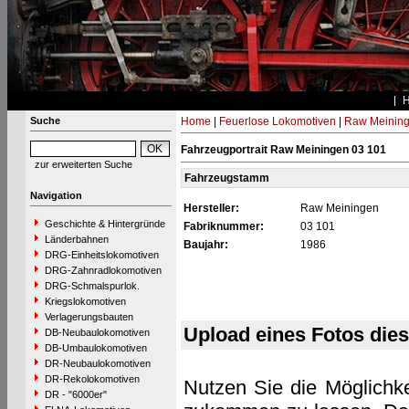
Suche
Home
|
Feuerlose Lokomotiven
|
Raw Meinin
Fahrzeugportrait Raw Meiningen 03 101
zur erweiterten Suche
Fahrzeugstamm
Navigation
Hersteller:
Raw Meiningen
Geschichte & Hintergründe
Fabriknummer:
03 101
Länderbahnen
Baujahr:
1986
DRG-Einheitslokomotiven
DRG-Zahnradlokomotiven
DRG-Schmalspurlok.
Kriegslokomotiven
Verlagerungsbauten
Upload eines Fotos die
DB-Neubaulokomotiven
DB-Umbaulokomotiven
DR-Neubaulokomotiven
DR-Rekolokomotiven
Nutzen Sie die Möglichke
DR - "6000er"