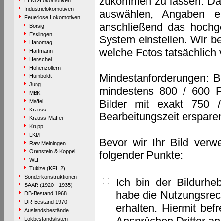
zukommen zu lassen. Das 
ELNA-Lokomotiven
Industrielokomotiven
auswählen, Angaben e
Feuerlose Lokomotiven
anschließend das hochge
Borsig
Esslingen
System einstellen. Wir b
Hanomag
welche Fotos tatsächlich
Hartmann
Henschel
Hohenzollern
Mindestanforderungen: B
Humboldt
Jung
mindestens 800 / 600 P
MBK
Bilder mit exakt 750 
Maffei
Krauss
Bearbeitungszeit erspare
Krauss-Maffei
Krupp
LKM
Bevor wir Ihr Bild verw
Raw Meiningen
Orenstein & Koppel
folgender Punkte:
WLF
Tubize (KFL 2)
Sonderkonstruktionen
Ich bin der Bildurhe
SAAR (1920 - 1935)
habe die Nutzungsrec
DB-Bestand 1968
DR-Bestand 1970
erhalten. Hiermit bef
Auslandsbestände
Ansprüchen Dritter a
Lokbestandslisten