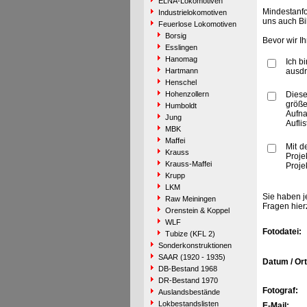
ELNA-Lokomotiven
Mindestanfo
Industrielokomotiven
uns auch Bi
Feuerlose Lokomotiven
Borsig
Bevor wir I
Esslingen
Hanomag
Ich b
Hartmann
ausdr
Henschel
Hohenzollern
Diese
größe
Humboldt
Aufn
Jung
Aufli
MBK
Maffei
Mit d
Krauss
Proje
Krauss-Maffei
Proje
Krupp
LKM
Sie haben j
Raw Meiningen
Fragen hier
Orenstein & Koppel
WLF
Fotodatei:
Tubize (KFL 2)
Sonderkonstruktionen
SAAR (1920 - 1935)
Datum / Ort
DB-Bestand 1968
DR-Bestand 1970
Fotograf:
Auslandsbestände
Lokbestandslisten
E-Mail: