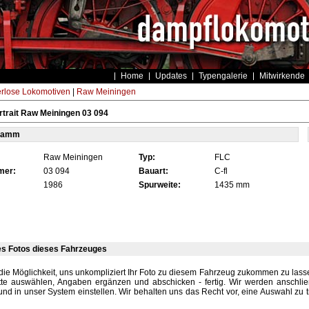
Home
Updates
Typengalerie
Mitwirkende
rlose Lokomotiven
|
Raw Meiningen
trait Raw Meiningen 03 094
tamm
Raw Meiningen
Typ:
FLC
mer:
03 094
Bauart:
C-fl
1986
Spurweite:
1435 mm
es Fotos dieses Fahrzeuges
die Möglichkeit, uns unkompliziert Ihr Foto zu diesem Fahrzeug zukommen zu lassen
tte auswählen, Angaben ergänzen und abschicken - fertig. Wir werden anschli
und in unser System einstellen. Wir behalten uns das Recht vor, eine Auswahl zu t