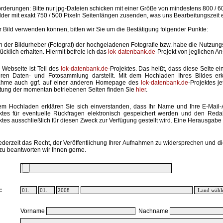
rderungen: Bitte nur jpg-Dateien schicken mit einer Größe von mindestens 800 / 6
lder mit exakt 750 / 500 Pixeln Seitenlängen zusenden, was uns Bearbeitungszeit 
hr Bild verwenden können, bitten wir Sie um die Bestätigung folgender Punkte:
in der Bildurheber (Fotograf) der hochgeladenen Fotografie bzw. habe die Nutzun
ücklich erhalten. Hiermit befreie ich das
lok-datenbank.de
-Projekt von jeglichen A
 Webseite ist Teil des
lok-datenbank.de
-Projektes. Das heißt, dass diese Seite ei
ren Daten- und Fotosammlung darstellt. Mit dem Hochladen Ihres Bildes erk
ahme auch ggf. auf einer anderen Homepage des
lok-datenbank.de
-Projektes j
stung der momentan betriebenen Seiten finden Sie
hier
.
em Hochladen erklären Sie sich einverstanden, dass Ihr Name und Ihre E-Mail
ktes für eventuelle Rückfragen elektronisch gespeichert werden und den Red
ktes ausschließlich für diesen Zweck zur Verfügung gestellt wird. Eine Herausgabe an
ederzeit das Recht, der Veröffentlichung Ihrer Aufnahmen zu widersprechen und di
zu beantworten wir Ihnen gerne.
:
Vorname
Nachname