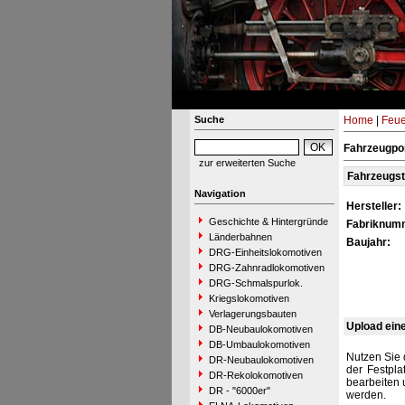
Suche
Home
|
Feue
Fahrzeugpor
zur erweiterten Suche
Fahrzeugs
Navigation
Hersteller:
Geschichte & Hintergründe
Fabriknum
Länderbahnen
Baujahr:
DRG-Einheitslokomotiven
DRG-Zahnradlokomotiven
DRG-Schmalspurlok.
Kriegslokomotiven
Verlagerungsbauten
Upload ein
DB-Neubaulokomotiven
DB-Umbaulokomotiven
Nutzen Sie 
DR-Neubaulokomotiven
der Festpla
DR-Rekolokomotiven
bearbeiten 
DR - "6000er"
werden.