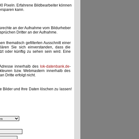
00 Pixeln. Erfahrene Bildbearbeiter können
ersparen kann.
gsrechte an der Aufnahme vom Bildurheber
nsprüchen Dritter an der Aufnahme.
nen thematisch gefilterten Ausschnitt einer
lären Sie sich einverstanden, dass die
etzt oder künftig zu sehen sein wird. Eine
-Adresse innerhalb des
lok-datenbank.de
-
akteuren bzw. Webmastern innerhalb des
 Dritte erfolgt nicht.
e Bilder und Ihre Daten löschen zu lassen!