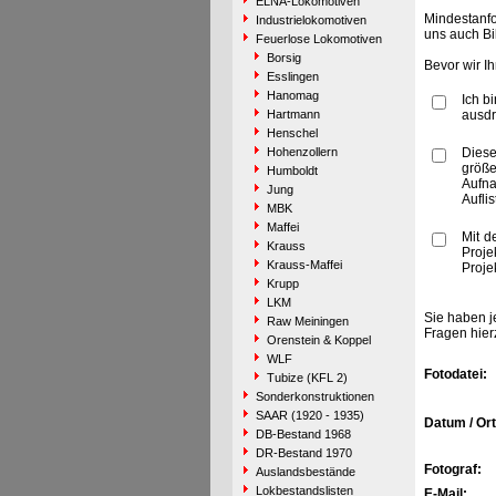
ELNA-Lokomotiven
Mindestanfo
Industrielokomotiven
uns auch Bi
Feuerlose Lokomotiven
Borsig
Bevor wir I
Esslingen
Hanomag
Ich b
Hartmann
ausdr
Henschel
Hohenzollern
Diese
größe
Humboldt
Aufn
Jung
Aufli
MBK
Maffei
Mit d
Krauss
Proje
Krauss-Maffei
Proje
Krupp
LKM
Sie haben j
Raw Meiningen
Fragen hier
Orenstein & Koppel
WLF
Fotodatei:
Tubize (KFL 2)
Sonderkonstruktionen
SAAR (1920 - 1935)
Datum / Ort
DB-Bestand 1968
DR-Bestand 1970
Fotograf:
Auslandsbestände
Lokbestandslisten
E-Mail: