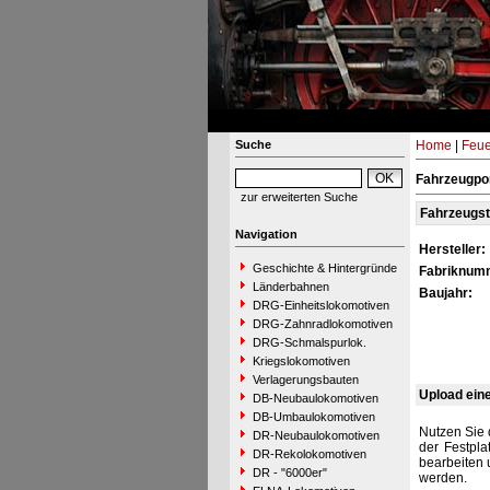
Suche
Home
|
Feue
Fahrzeugpor
zur erweiterten Suche
Fahrzeugs
Navigation
Hersteller:
Geschichte & Hintergründe
Fabriknum
Länderbahnen
Baujahr:
DRG-Einheitslokomotiven
DRG-Zahnradlokomotiven
DRG-Schmalspurlok.
Kriegslokomotiven
Verlagerungsbauten
Upload ein
DB-Neubaulokomotiven
DB-Umbaulokomotiven
Nutzen Sie 
DR-Neubaulokomotiven
der Festpla
DR-Rekolokomotiven
bearbeiten 
DR - "6000er"
werden.