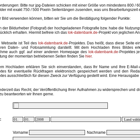
rderungen: Bitte nur jpg-Dateien schicken mit einer Größe von mindestens 800 / 6
lder mit exakt 750 / 500 Pixeln Seitenlängen zusenden, was uns Bearbeitungszeit 
hr Bild verwenden können, bitten wir Sie um die Bestätigung folgender Punkte:
in der Bildurheber (Fotograf) der hochgeladenen Fotografie bzw. habe die Nutzun
ücklich erhalten. Hiermit befreie ich das
lok-datenbank.de
-Projekt von jeglichen A
 Webseite ist Teil des
lok-datenbank.de
-Projektes. Das heißt, dass diese Seite ei
ren Daten- und Fotosammlung darstellt. Mit dem Hochladen Ihres Bildes erk
ahme auch ggf. auf einer anderen Homepage des
lok-datenbank.de
-Projektes j
stung der momentan betriebenen Seiten finden Sie
hier
.
em Hochladen erklären Sie sich einverstanden, dass Ihr Name und Ihre E-Mail
ktes für eventuelle Rückfragen elektronisch gespeichert werden und den Red
ktes ausschließlich für diesen Zweck zur Verfügung gestellt wird. Eine Herausgabe an
ederzeit das Recht, der Veröffentlichung Ihrer Aufnahmen zu widersprechen und di
zu beantworten wir Ihnen gerne.
:
Vorname
Nachname