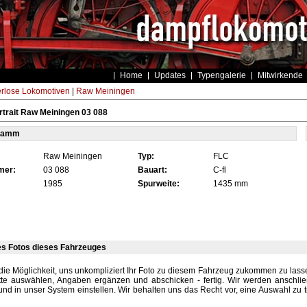
Home
Updates
Typengalerie
Mitwirkende
rlose Lokomotiven
|
Raw Meiningen
trait Raw Meiningen 03 088
tamm
Raw Meiningen
Typ:
FLC
mer:
03 088
Bauart:
C-fl
1985
Spurweite:
1435 mm
es Fotos dieses Fahrzeuges
die Möglichkeit, uns unkompliziert Ihr Foto zu diesem Fahrzeug zukommen zu lassen
tte auswählen, Angaben ergänzen und abschicken - fertig. Wir werden anschli
und in unser System einstellen. Wir behalten uns das Recht vor, eine Auswahl zu t