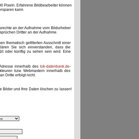
00 Pixeln. Erfahrene Bildbearbeiter können
ersparen kann.
gsrechte an der Aufnahme vom Bildurheber
nsprüchen Dritter an der Aufnahme.
nen thematisch gefilterten Ausschnitt einer
lären Sie sich einverstanden, dass die
etzt oder künftig zu sehen sein wird. Eine
-Adresse innerhalb des
lok-datenbank.de
-
akteuren bzw. Webmastern innerhalb des
 Dritte erfolgt nicht.
e Bilder und Ihre Daten löschen zu lassen!