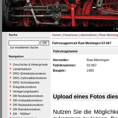
Suche
Home
|
Feuerlose Lokomotiven
|
Raw Meinin
Fahrzeugportrait Raw Meiningen 03 067
zur erweiterten Suche
Fahrzeugstamm
Navigation
Hersteller:
Raw Meiningen
Geschichte & Hintergründe
Fabriknummer:
03 067
Länderbahnen
Baujahr:
1985
DRG-Einheitslokomotiven
DRG-Zahnradlokomotiven
DRG-Schmalspurlok.
Kriegslokomotiven
Verlagerungsbauten
Upload eines Fotos die
DB-Neubaulokomotiven
DB-Umbaulokomotiven
DR-Neubaulokomotiven
DR-Rekolokomotiven
Nutzen Sie die Möglichke
DR - "6000er"