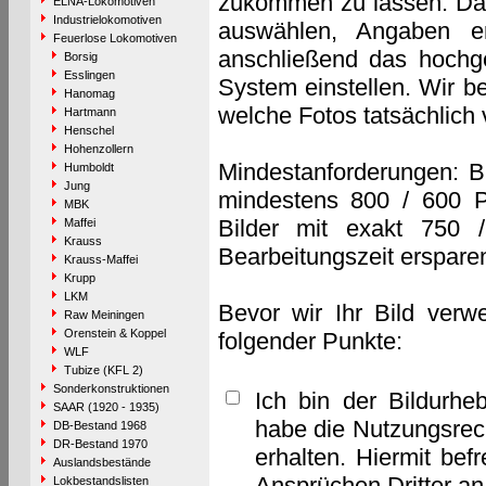
zukommen zu lassen. Das 
ELNA-Lokomotiven
Industrielokomotiven
auswählen, Angaben e
Feuerlose Lokomotiven
anschließend das hochge
Borsig
Esslingen
System einstellen. Wir b
Hanomag
welche Fotos tatsächlich
Hartmann
Henschel
Hohenzollern
Mindestanforderungen: B
Humboldt
Jung
mindestens 800 / 600 P
MBK
Bilder mit exakt 750 
Maffei
Krauss
Bearbeitungszeit erspare
Krauss-Maffei
Krupp
LKM
Bevor wir Ihr Bild verw
Raw Meiningen
Orenstein & Koppel
folgender Punkte:
WLF
Tubize (KFL 2)
Sonderkonstruktionen
Ich bin der Bildurhe
SAAR (1920 - 1935)
habe die Nutzungsrec
DB-Bestand 1968
DR-Bestand 1970
erhalten. Hiermit bef
Auslandsbestände
Ansprüchen Dritter a
Lokbestandslisten