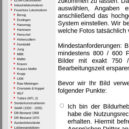
zukommen zu lassen. Das 
ELNA-Lokomotiven
Industrielokomotiven
auswählen, Angaben e
Feuerlose Lokomotiven
anschließend das hochge
Borsig
Esslingen
System einstellen. Wir b
Hanomag
welche Fotos tatsächlich
Hartmann
Henschel
Hohenzollern
Mindestanforderungen: B
Humboldt
Jung
mindestens 800 / 600 P
MBK
Bilder mit exakt 750 
Maffei
Krauss
Bearbeitungszeit erspare
Krauss-Maffei
Krupp
LKM
Bevor wir Ihr Bild verw
Raw Meiningen
Orenstein & Koppel
folgender Punkte:
WLF
Tubize (KFL 2)
Sonderkonstruktionen
Ich bin der Bildurhe
SAAR (1920 - 1935)
habe die Nutzungsrec
DB-Bestand 1968
DR-Bestand 1970
erhalten. Hiermit bef
Auslandsbestände
Ansprüchen Dritter a
Lokbestandslisten