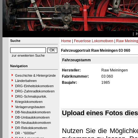
Suche
Home
|
Feuerlose Lokomotiven
|
Raw Meinin
Fahrzeugportrait Raw Meiningen 03 060
zur erweiterten Suche
Fahrzeugstamm
Navigation
Hersteller:
Raw Meiningen
Geschichte & Hintergründe
Fabriknummer:
03 060
Länderbahnen
Baujahr:
1985
DRG-Einheitslokomotiven
DRG-Zahnradlokomotiven
DRG-Schmalspurlok.
Kriegslokomotiven
Verlagerungsbauten
Upload eines Fotos die
DB-Neubaulokomotiven
DB-Umbaulokomotiven
DR-Neubaulokomotiven
DR-Rekolokomotiven
Nutzen Sie die Möglichke
DR - "6000er"