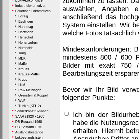
zukommen zu lassen. Das 
ELNA-Lokomotiven
Industrielokomotiven
auswählen, Angaben e
Feuerlose Lokomotiven
anschließend das hochge
Borsig
Esslingen
System einstellen. Wir b
Hanomag
welche Fotos tatsächlich
Hartmann
Henschel
Hohenzollern
Mindestanforderungen: B
Humboldt
Jung
mindestens 800 / 600 P
MBK
Bilder mit exakt 750 
Maffei
Krauss
Bearbeitungszeit erspare
Krauss-Maffei
Krupp
LKM
Bevor wir Ihr Bild verw
Raw Meiningen
Orenstein & Koppel
folgender Punkte:
WLF
Tubize (KFL 2)
Sonderkonstruktionen
Ich bin der Bildurhe
SAAR (1920 - 1935)
habe die Nutzungsrec
DB-Bestand 1968
DR-Bestand 1970
erhalten. Hiermit bef
Auslandsbestände
Ansprüchen Dritter a
Lokbestandslisten