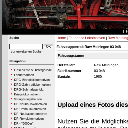
Suche
Home
|
Feuerlose Lokomotiven
|
Raw Meinin
Fahrzeugportrait Raw Meiningen 03 048
zur erweiterten Suche
Fahrzeugstamm
Navigation
Hersteller:
Raw Meiningen
Geschichte & Hintergründe
Fabriknummer:
03 048
Länderbahnen
Baujahr:
1985
DRG-Einheitslokomotiven
DRG-Zahnradlokomotiven
DRG-Schmalspurlok.
Kriegslokomotiven
Verlagerungsbauten
Upload eines Fotos die
DB-Neubaulokomotiven
DB-Umbaulokomotiven
DR-Neubaulokomotiven
DR-Rekolokomotiven
Nutzen Sie die Möglichke
DR - "6000er"