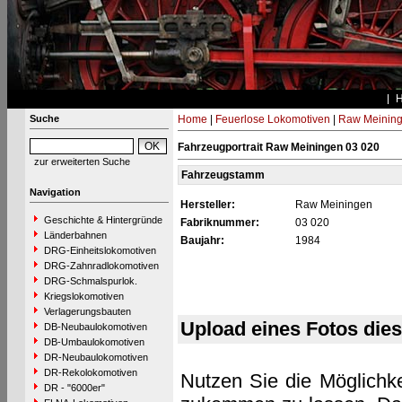
Suche
Home
|
Feuerlose Lokomotiven
|
Raw Meinin
Fahrzeugportrait Raw Meiningen 03 020
zur erweiterten Suche
Fahrzeugstamm
Navigation
Hersteller:
Raw Meiningen
Geschichte & Hintergründe
Fabriknummer:
03 020
Länderbahnen
Baujahr:
1984
DRG-Einheitslokomotiven
DRG-Zahnradlokomotiven
DRG-Schmalspurlok.
Kriegslokomotiven
Verlagerungsbauten
Upload eines Fotos die
DB-Neubaulokomotiven
DB-Umbaulokomotiven
DR-Neubaulokomotiven
DR-Rekolokomotiven
Nutzen Sie die Möglichke
DR - "6000er"