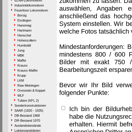
zukommen zu lassen. Das 
ELNA-Lokomotiven
Industrielokomotiven
auswählen, Angaben e
Feuerlose Lokomotiven
anschließend das hochge
Borsig
Esslingen
System einstellen. Wir b
Hanomag
welche Fotos tatsächlich
Hartmann
Henschel
Hohenzollern
Mindestanforderungen: B
Humboldt
Jung
mindestens 800 / 600 P
MBK
Bilder mit exakt 750 
Maffei
Krauss
Bearbeitungszeit erspare
Krauss-Maffei
Krupp
LKM
Bevor wir Ihr Bild verw
Raw Meiningen
Orenstein & Koppel
folgender Punkte:
WLF
Tubize (KFL 2)
Sonderkonstruktionen
Ich bin der Bildurhe
SAAR (1920 - 1935)
habe die Nutzungsrec
DB-Bestand 1968
DR-Bestand 1970
erhalten. Hiermit bef
Auslandsbestände
Ansprüchen Dritter a
Lokbestandslisten