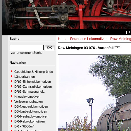
Suche
Home
|
Feuerlose Lokomotiven
|
Raw Meinin
Raw Meiningen 03 076 - Vattenfall "7"
zur erweiterten Suche
Navigation
Geschichte & Hintergründe
Länderbahnen
DRG-Einheitslokomotiven
DRG-Zahnradlokomotiven
DRG-Schmalspurlok.
Kriegslokomotiven
Verlagerungsbauten
DB-Neubaulokomotiven
DB-Umbaulokomotiven
DR-Neubaulokomotiven
DR-Rekolokomotiven
DR - "6000er"