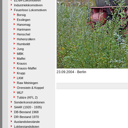
ELNA-Lokomotiven
Industrielokomotiven
Feuerlose Lokomotiven
Borsig
Esslingen
Hanomag
Hartmann
Henschel
Hohenzollern
Humboldt
Jung
MBK
Maffei
Krauss
Krauss-Maffei
23.09.2004 - Berlin
Krupp
LKM
Raw Meiningen
Orenstein & Koppel
WLF
Tubize (KFL 2)
Sonderkonstruktionen
SAAR (1920 - 1935)
DB-Bestand 1968
DR-Bestand 1970
Auslandsbestände
Lokbestandslisten