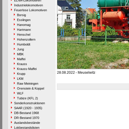
ELNA-Lokomotiven
Industrielokomotiven
Feuerlose Lokomotiven
Borsig
Esslingen
Hanomag
Hartmann
Henschel
Hohenzollern
Humboldt
Jung
MBK
Maffei
Krauss
Krauss-Maffei
28.08.2022 - Meuselwitz
Krupp
LKM
Raw Meiningen
Orenstein & Koppel
WLF
Tubize (KFL 2)
Sonderkonstruktionen
SAAR (1920 - 1935)
DB-Bestand 1968
DR-Bestand 1970
Auslandsbestände
Lokbestandslisten