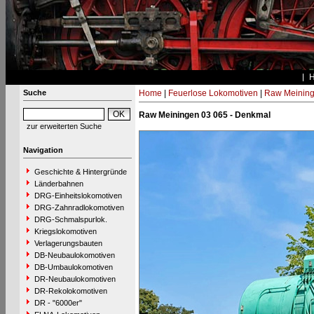
Suche
Home
|
Feuerlose Lokomotiven
|
Raw Meinin
Raw Meiningen 03 065 - Denkmal
zur erweiterten Suche
Navigation
Geschichte & Hintergründe
Länderbahnen
DRG-Einheitslokomotiven
DRG-Zahnradlokomotiven
DRG-Schmalspurlok.
Kriegslokomotiven
Verlagerungsbauten
DB-Neubaulokomotiven
DB-Umbaulokomotiven
DR-Neubaulokomotiven
DR-Rekolokomotiven
DR - "6000er"