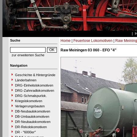
Suche
Home
|
Feuerlose Lokomotiven
|
Raw Meinin
Raw Meiningen 03 060 - EFO "4"
zur erweiterten Suche
Navigation
Geschichte & Hintergründe
Länderbahnen
DRG-Einheitslokomotiven
DRG-Zahnradlokomotiven
DRG-Schmalspurlok.
Kriegslokomotiven
Verlagerungsbauten
DB-Neubaulokomotiven
DB-Umbaulokomotiven
DR-Neubaulokomotiven
DR-Rekolokomotiven
DR - "6000er"