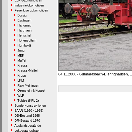
ELNA-Lokomotiven
Industrielokomotiven
Feuerlose Lokomotiven
Borsig
Esslingen
Hanomag
Hartmann
Henschel
Hohenzollern
Humboldt
Jung
MBK
Maffei
Krauss
Krauss-Maffei
04.11.2006 - Gummersbach-Dieringhausen,
Krupp
LKM
Raw Meiningen
Orenstein & Koppel
WLF
Tubize (KFL 2)
Sonderkonstruktionen
SAAR (1920 - 1935)
DB-Bestand 1968
DR-Bestand 1970
Auslandsbestände
Lokbestandslisten