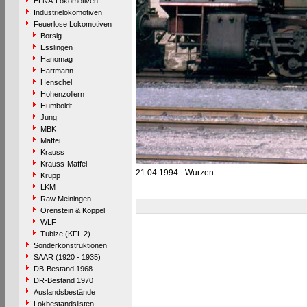
ELNA-Lokomotiven
Industrielokomotiven
Feuerlose Lokomotiven
Borsig
Esslingen
Hanomag
Hartmann
Henschel
Hohenzollern
Humboldt
Jung
MBK
Maffei
Krauss
Krauss-Maffei
21.04.1994 - Wurzen
Krupp
LKM
Raw Meiningen
Orenstein & Koppel
WLF
Tubize (KFL 2)
Sonderkonstruktionen
SAAR (1920 - 1935)
DB-Bestand 1968
DR-Bestand 1970
Auslandsbestände
Lokbestandslisten