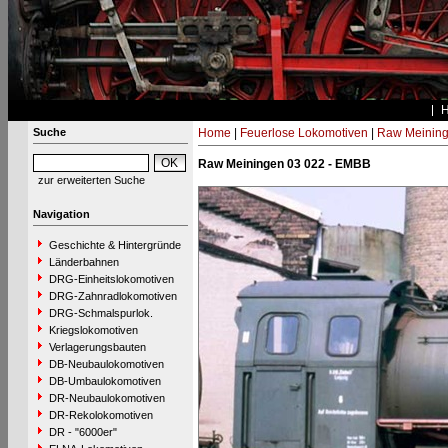
Suche
Home
|
Feuerlose Lokomotiven
|
Raw Meinin
Raw Meiningen 03 022 - EMBB
zur erweiterten Suche
Navigation
Geschichte & Hintergründe
Länderbahnen
DRG-Einheitslokomotiven
DRG-Zahnradlokomotiven
DRG-Schmalspurlok.
Kriegslokomotiven
Verlagerungsbauten
DB-Neubaulokomotiven
DB-Umbaulokomotiven
DR-Neubaulokomotiven
DR-Rekolokomotiven
DR - "6000er"