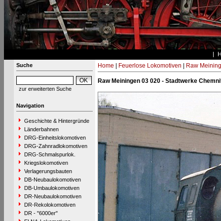
Suche
Home
|
Feuerlose Lokomotiven
|
Raw Meinin
Raw Meiningen 03 020 - Stadtwerke Chemnit
zur erweiterten Suche
Navigation
Geschichte & Hintergründe
Länderbahnen
DRG-Einheitslokomotiven
DRG-Zahnradlokomotiven
DRG-Schmalspurlok.
Kriegslokomotiven
Verlagerungsbauten
DB-Neubaulokomotiven
DB-Umbaulokomotiven
DR-Neubaulokomotiven
DR-Rekolokomotiven
DR - "6000er"