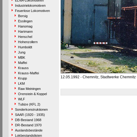
ELNA-Lokomotiven
Industrielokomotiven
Feuerlose Lokomotiven
Borsig
Esslingen
Hanomag
Hartmann
Henschel
Hohenzollern
Humboldt
Jung
MBK
Maffei
Krauss
Krauss-Maffei
12.05.1992 - Chemnitz, Stadtwerke Chemnit
Krupp
LKM
Raw Meiningen
Orenstein & Koppel
WLF
Tubize (KFL 2)
Sonderkonstruktionen
SAAR (1920 - 1935)
DB-Bestand 1968
DR-Bestand 1970
Auslandsbestände
Lokbestandslisten