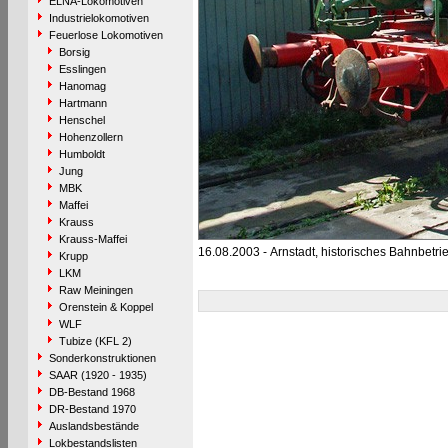
ELNA-Lokomotiven
Industrielokomotiven
Feuerlose Lokomotiven
Borsig
Esslingen
Hanomag
Hartmann
Henschel
Hohenzollern
Humboldt
Jung
MBK
Maffei
Krauss
Krauss-Maffei
16.08.2003 - Arnstadt, historisches Bahnbetr
Krupp
LKM
Raw Meiningen
Orenstein & Koppel
WLF
Tubize (KFL 2)
Sonderkonstruktionen
SAAR (1920 - 1935)
DB-Bestand 1968
DR-Bestand 1970
Auslandsbestände
Lokbestandslisten