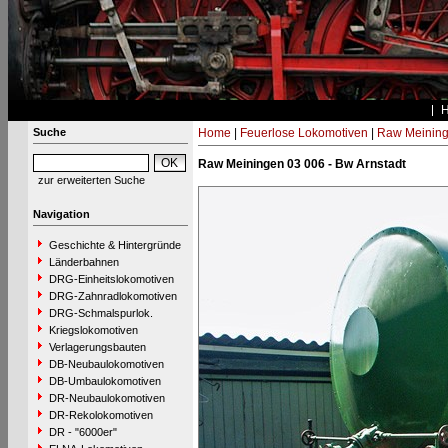
Suche
Home
|
Feuerlose Lokomotiven
|
Raw Meinin
Raw Meiningen 03 006 - Bw Arnstadt
zur erweiterten Suche
Navigation
Geschichte & Hintergründe
Länderbahnen
DRG-Einheitslokomotiven
DRG-Zahnradlokomotiven
DRG-Schmalspurlok.
Kriegslokomotiven
Verlagerungsbauten
DB-Neubaulokomotiven
DB-Umbaulokomotiven
DR-Neubaulokomotiven
DR-Rekolokomotiven
DR - "6000er"