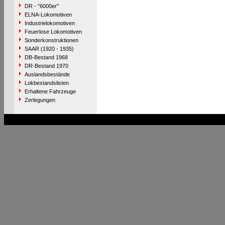
DR - "6000er"
ELNA-Lokomotiven
Industrielokomotiven
Feuerlose Lokomotiven
Sonderkonstruktionen
SAAR (1920 - 1935)
DB-Bestand 1968
DR-Bestand 1970
Auslandsbestände
Lokbestandslisten
Erhaltene Fahrzeuge
Zerlegungen