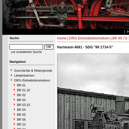
Suche
Home
|
DRG-Einheitslokomotiven
|
BR 99.73-
Hartmann 4681 - SDG "99 1734-5"
zur erweiterten Suche
Navigation
Geschichte & Hintergründe
Länderbahnen
DRG-Einheitslokomotiven
BR 01
BR 01.10
BR 02
BR 03
BR 03.10
BR 04
BR 05
BR 06
BR 23