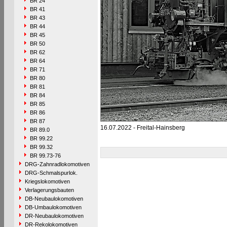
BR 24
BR 41
BR 43
BR 44
BR 45
BR 50
BR 62
BR 64
BR 71
BR 80
BR 81
BR 84
BR 85
BR 86
BR 87
16.07.2022 - Freital-Hainsberg
BR 89.0
BR 99.22
BR 99.32
BR 99.73-76
DRG-Zahnradlokomotiven
DRG-Schmalspurlok.
Kriegslokomotiven
Verlagerungsbauten
DB-Neubaulokomotiven
DB-Umbaulokomotiven
DR-Neubaulokomotiven
DR-Rekolokomotiven