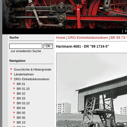
Suche
Home
|
DRG-Einheitslokomotiven
|
BR 99.73-
Hartmann 4681 - DR "99 1734-5"
zur erweiterten Suche
Navigation
Geschichte & Hintergründe
Länderbahnen
DRG-Einheitslokomotiven
BR 01
BR 01.10
BR 02
BR 03
BR 03.10
BR 04
BR 05
BR 06
BR 23