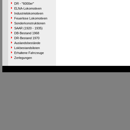
DR - "6000er"
ELNA-Lokomotiven
Industrielokomotiven
Feuerlose Lokomotiven
Sonderkonstruktionen
SAAR (1920 - 1935)
DB-Bestand 1968
DR-Bestand 1970
Auslandsbestände
Lokbestandslisten
Erhaltene Fahrzeuge
Zerlegungen