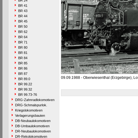
BR 24
BR 41
BR 43
BR 44
BR 45
BR 50
BR 62
BR 64
BR 71
BR 80
BR 81
BR 84
BR 85
BR 86
BR 87
09.09.1988 - Oberwiesenthal (Erzgebirge), L
BR 89.0
BR 99.22
BR 99.32
BR 99.73-76
DRG-Zahnradlokomotiven
DRG-Schmalspurlok.
Kriegslokomotiven
Verlagerungsbauten
DB-Neubaulokomotiven
DB-Umbaulokomotiven
DR-Neubaulokomotiven
DR-Rekolokomotiven