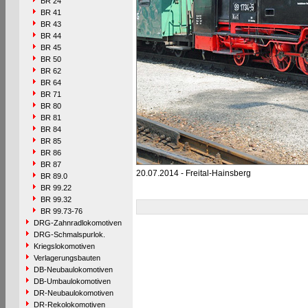
BR 24
BR 41
BR 43
BR 44
BR 45
BR 50
BR 62
BR 64
BR 71
BR 80
BR 81
BR 84
BR 85
BR 86
BR 87
20.07.2014 - Freital-Hainsberg
BR 89.0
BR 99.22
BR 99.32
BR 99.73-76
DRG-Zahnradlokomotiven
DRG-Schmalspurlok.
Kriegslokomotiven
Verlagerungsbauten
DB-Neubaulokomotiven
DB-Umbaulokomotiven
DR-Neubaulokomotiven
DR-Rekolokomotiven