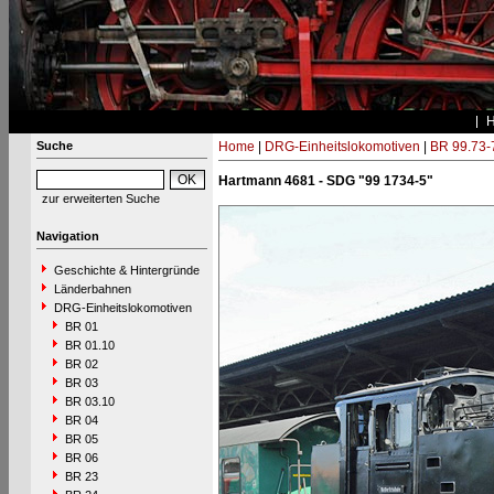
Suche
Home
|
DRG-Einheitslokomotiven
|
BR 99.73-
Hartmann 4681 - SDG "99 1734-5"
zur erweiterten Suche
Navigation
Geschichte & Hintergründe
Länderbahnen
DRG-Einheitslokomotiven
BR 01
BR 01.10
BR 02
BR 03
BR 03.10
BR 04
BR 05
BR 06
BR 23