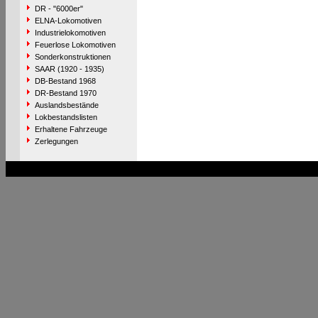
DR - "6000er"
ELNA-Lokomotiven
Industrielokomotiven
Feuerlose Lokomotiven
Sonderkonstruktionen
SAAR (1920 - 1935)
DB-Bestand 1968
DR-Bestand 1970
Auslandsbestände
Lokbestandslisten
Erhaltene Fahrzeuge
Zerlegungen