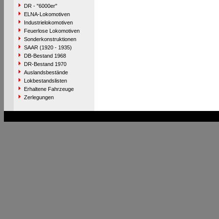
DR - "6000er"
ELNA-Lokomotiven
Industrielokomotiven
Feuerlose Lokomotiven
Sonderkonstruktionen
SAAR (1920 - 1935)
DB-Bestand 1968
DR-Bestand 1970
Auslandsbestände
Lokbestandslisten
Erhaltene Fahrzeuge
Zerlegungen