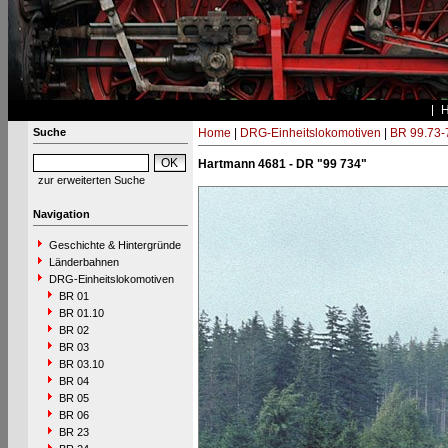
Suche
Home
|
DRG-Einheitslokomotiven
|
BR 99.73-
Hartmann 4681 - DR "99 734"
zur erweiterten Suche
Navigation
Geschichte & Hintergründe
Länderbahnen
DRG-Einheitslokomotiven
BR 01
BR 01.10
BR 02
BR 03
BR 03.10
BR 04
BR 05
BR 06
BR 23