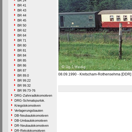
BR 24
BR 41
BR 43
BR 44
BR 45
BR 50
BR 62
BR 64
BR 71
BR 80
BR 81
BR 84
BR 85
BR 86
BR 87
08.09.1990 - Kretscham-Rothensehma [DDR]
BR 89.0
BR 99.22
BR 99.32
BR 99.73-76
DRG-Zahnradlokomotiven
DRG-Schmalspurlok.
Kriegslokomotiven
Verlagerungsbauten
DB-Neubaulokomotiven
DB-Umbaulokomotiven
DR-Neubaulokomotiven
DR-Rekolokomotiven