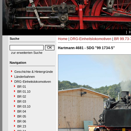
Suche
Home
|
DRG-Einheitslokomotiven
|
BR 99.73-
Hartmann 4681 - SDG "99 1734-5"
zur erweiterten Suche
Navigation
Geschichte & Hintergründe
Länderbahnen
DRG-Einheitslokomotiven
BR 01
BR 01.10
BR 02
BR 03
BR 03.10
BR 04
BR 05
BR 06
BR 23