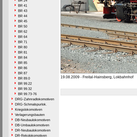
BR 24
BR 41
BR 43
BR 44
BR 45
BR 50
BR 62
BR 64
BR 71
BR 80
BR 81
BR 84
BR 85
BR 86
BR 87
19.08.2009 - Freital-Hainsberg, Lokbahnhof
BR 89.0
BR 99.22
BR 99.32
BR 99.73-76
DRG-Zahnradlokomotiven
DRG-Schmalspurlok.
Kriegslokomotiven
Verlagerungsbauten
DB-Neubaulokomotiven
DB-Umbaulokomotiven
DR-Neubaulokomotiven
DR-Rekolokomotiven