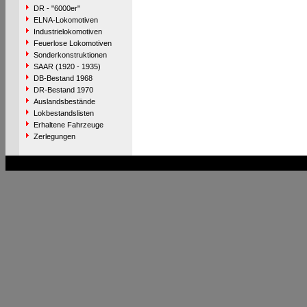
DR - "6000er"
ELNA-Lokomotiven
Industrielokomotiven
Feuerlose Lokomotiven
Sonderkonstruktionen
SAAR (1920 - 1935)
DB-Bestand 1968
DR-Bestand 1970
Auslandsbestände
Lokbestandslisten
Erhaltene Fahrzeuge
Zerlegungen