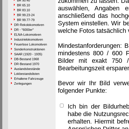
zukommen zu lassen. Das 
BR 50.40
BR 65.10
auswählen, Angaben e
BR 83.10
anschließend das hochge
BR 99.23-24
BR 99.77-79
System einstellen. Wir b
DR-Rekolokomotiven
welche Fotos tatsächlich
DR - "6000er"
ELNA-Lokomotiven
Industrielokomotiven
Mindestanforderungen: B
Feuerlose Lokomotiven
Sonderkonstruktionen
mindestens 800 / 600 P
SAAR (1920 - 1935)
Bilder mit exakt 750 
DB-Bestand 1968
DR-Bestand 1970
Bearbeitungszeit erspare
Auslandsbestände
Lokbestandslisten
Erhaltene Fahrzeuge
Bevor wir Ihr Bild verw
Zerlegungen
folgender Punkte:
Ich bin der Bildurhe
habe die Nutzungsrec
erhalten. Hiermit bef
Ansprüchen Dritter a