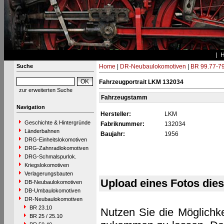
Suche
Home
|
DR-Neubaulokomotiven
|
BR 99.77-7
Fahrzeugportrait LKM 132034
zur erweiterten Suche
Fahrzeugstamm
Navigation
Hersteller:
LKM
Geschichte & Hintergründe
Fabriknummer:
132034
Länderbahnen
Baujahr:
1956
DRG-Einheitslokomotiven
DRG-Zahnradlokomotiven
DRG-Schmalspurlok.
Kriegslokomotiven
Verlagerungsbauten
Upload eines Fotos die
DB-Neubaulokomotiven
DB-Umbaulokomotiven
DR-Neubaulokomotiven
BR 23.10
Nutzen Sie die Möglichke
BR 25 / 25.10