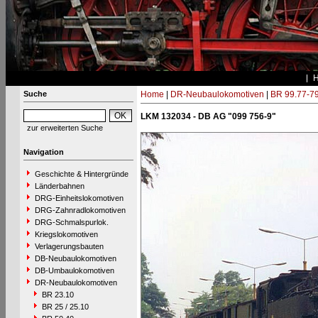
Suche
Home
|
DR-Neubaulokomotiven
|
BR 99.77-7
LKM 132034 - DB AG "099 756-9"
zur erweiterten Suche
Navigation
Geschichte & Hintergründe
Länderbahnen
DRG-Einheitslokomotiven
DRG-Zahnradlokomotiven
DRG-Schmalspurlok.
Kriegslokomotiven
Verlagerungsbauten
DB-Neubaulokomotiven
DB-Umbaulokomotiven
DR-Neubaulokomotiven
BR 23.10
BR 25 / 25.10