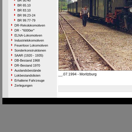
BR 50.40
BR 65.10
BR 83.10
BR 99.23-24
BR 99.77-79
DR-Rekolokomotiven
DR - "6000er"
ELNA-Lokomotiven
Industrielokomotiven
Feuerlose Lokomotiven
Sonderkonstruktionen
SAAR (1920 - 1935)
DB-Bestand 1968
DR-Bestand 1970
Auslandsbestände
__.07.1994 - Moritzburg
Lokbestandslisten
Erhaltene Fahrzeuge
Zerlegungen