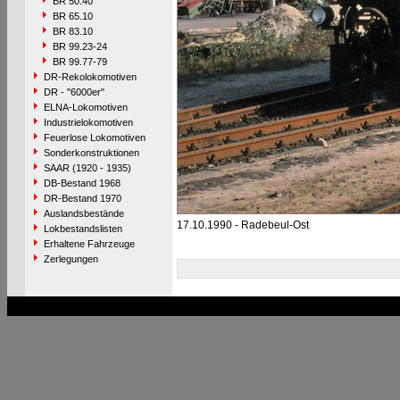
BR 50.40
BR 65.10
BR 83.10
BR 99.23-24
BR 99.77-79
DR-Rekolokomotiven
DR - "6000er"
ELNA-Lokomotiven
Industrielokomotiven
Feuerlose Lokomotiven
Sonderkonstruktionen
SAAR (1920 - 1935)
DB-Bestand 1968
DR-Bestand 1970
Auslandsbestände
17.10.1990 - Radebeul-Ost
Lokbestandslisten
Erhaltene Fahrzeuge
Zerlegungen