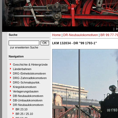
Suche
Home
|
DR-Neubaulokomotiven
|
BR 99.77-7
LKM 132034 - DR "99 1793-1"
zur erweiterten Suche
Navigation
Geschichte & Hintergründe
Länderbahnen
DRG-Einheitslokomotiven
DRG-Zahnradlokomotiven
DRG-Schmalspurlok.
Kriegslokomotiven
Verlagerungsbauten
DB-Neubaulokomotiven
DB-Umbaulokomotiven
DR-Neubaulokomotiven
BR 23.10
BR 25 / 25.10