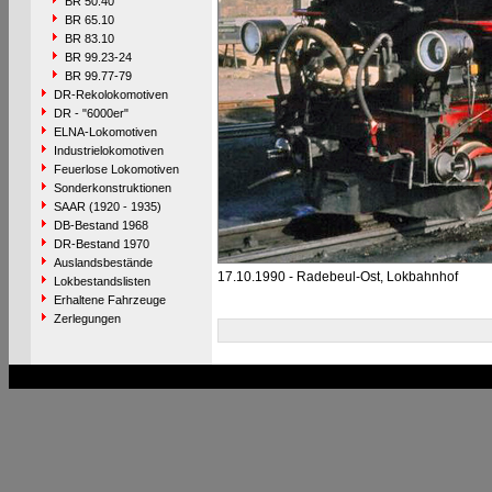
BR 50.40
BR 65.10
BR 83.10
BR 99.23-24
BR 99.77-79
DR-Rekolokomotiven
DR - "6000er"
ELNA-Lokomotiven
Industrielokomotiven
Feuerlose Lokomotiven
Sonderkonstruktionen
SAAR (1920 - 1935)
DB-Bestand 1968
DR-Bestand 1970
Auslandsbestände
17.10.1990 - Radebeul-Ost, Lokbahnhof
Lokbestandslisten
Erhaltene Fahrzeuge
Zerlegungen