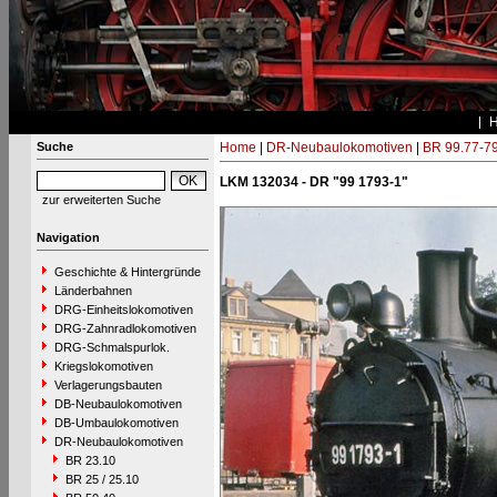
Suche
Home
|
DR-Neubaulokomotiven
|
BR 99.77-7
LKM 132034 - DR "99 1793-1"
zur erweiterten Suche
Navigation
Geschichte & Hintergründe
Länderbahnen
DRG-Einheitslokomotiven
DRG-Zahnradlokomotiven
DRG-Schmalspurlok.
Kriegslokomotiven
Verlagerungsbauten
DB-Neubaulokomotiven
DB-Umbaulokomotiven
DR-Neubaulokomotiven
BR 23.10
BR 25 / 25.10