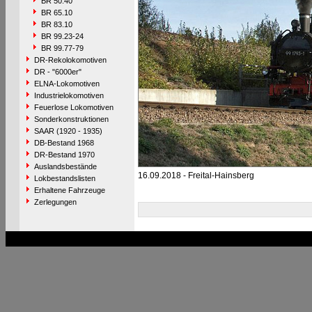
BR 50.40
BR 65.10
BR 83.10
BR 99.23-24
BR 99.77-79
DR-Rekolokomotiven
DR - "6000er"
ELNA-Lokomotiven
Industrielokomotiven
Feuerlose Lokomotiven
Sonderkonstruktionen
SAAR (1920 - 1935)
DB-Bestand 1968
DR-Bestand 1970
Auslandsbestände
16.09.2018 - Freital-Hainsberg
Lokbestandslisten
Erhaltene Fahrzeuge
Zerlegungen