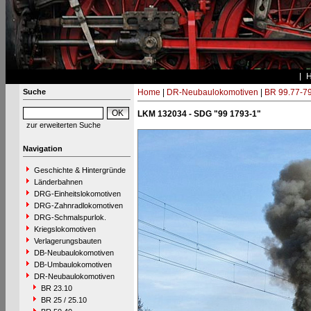
Suche
Home
|
DR-Neubaulokomotiven
|
BR 99.77-7
LKM 132034 - SDG "99 1793-1"
zur erweiterten Suche
Navigation
Geschichte & Hintergründe
Länderbahnen
DRG-Einheitslokomotiven
DRG-Zahnradlokomotiven
DRG-Schmalspurlok.
Kriegslokomotiven
Verlagerungsbauten
DB-Neubaulokomotiven
DB-Umbaulokomotiven
DR-Neubaulokomotiven
BR 23.10
BR 25 / 25.10