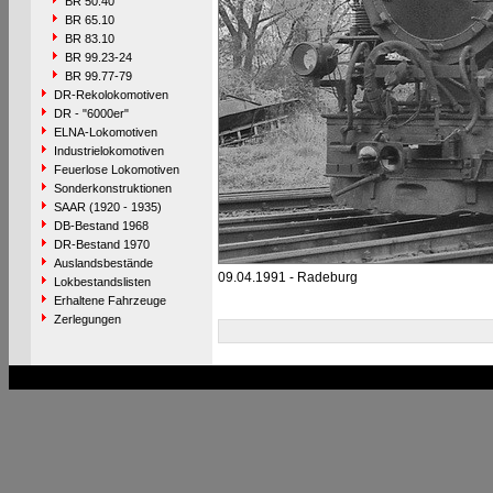
BR 50.40
BR 65.10
BR 83.10
BR 99.23-24
BR 99.77-79
DR-Rekolokomotiven
DR - "6000er"
ELNA-Lokomotiven
Industrielokomotiven
Feuerlose Lokomotiven
Sonderkonstruktionen
SAAR (1920 - 1935)
DB-Bestand 1968
DR-Bestand 1970
Auslandsbestände
09.04.1991 - Radeburg
Lokbestandslisten
Erhaltene Fahrzeuge
Zerlegungen