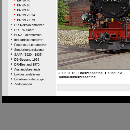
BR 50.40
BR 65.10
BR 83.10
BR 99.23-24
BR 99.77-79
DR-Rekolokomotiven
DR - "6000er"
ELNA-Lokomotiven
Industrielokomotiven
Feuerlose Lokomotiven
Sonderkonstruktionen
SAAR (1920 - 1935)
DB-Bestand 1968
DR-Bestand 1970
Auslandsbestände
20.06.2016 - Oberwiesenthal, Haltepunkt
Lokbestandslisten
Hammerunterwiesenthal
Erhaltene Fahrzeuge
Zerlegungen