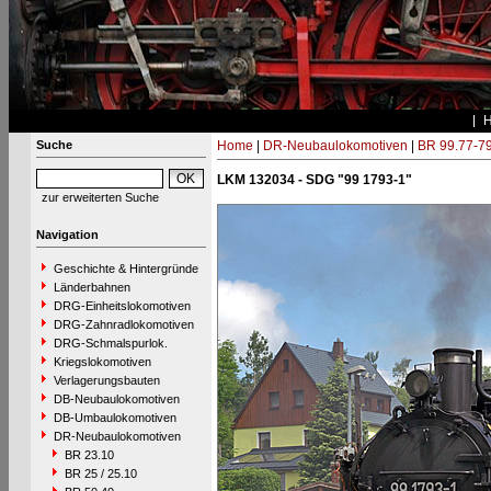
Suche
Home
|
DR-Neubaulokomotiven
|
BR 99.77-7
LKM 132034 - SDG "99 1793-1"
zur erweiterten Suche
Navigation
Geschichte & Hintergründe
Länderbahnen
DRG-Einheitslokomotiven
DRG-Zahnradlokomotiven
DRG-Schmalspurlok.
Kriegslokomotiven
Verlagerungsbauten
DB-Neubaulokomotiven
DB-Umbaulokomotiven
DR-Neubaulokomotiven
BR 23.10
BR 25 / 25.10