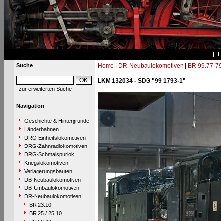
Suche
Home
|
DR-Neubaulokomotiven
|
BR 99.77-7
LKM 132034 - SDG "99 1793-1"
zur erweiterten Suche
Navigation
Geschichte & Hintergründe
Länderbahnen
DRG-Einheitslokomotiven
DRG-Zahnradlokomotiven
DRG-Schmalspurlok.
Kriegslokomotiven
Verlagerungsbauten
DB-Neubaulokomotiven
DB-Umbaulokomotiven
DR-Neubaulokomotiven
BR 23.10
BR 25 / 25.10