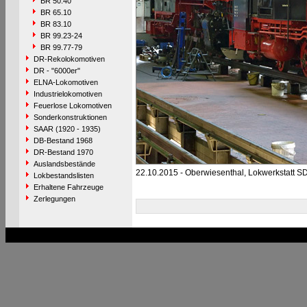
BR 50.40
BR 65.10
BR 83.10
BR 99.23-24
BR 99.77-79
DR-Rekolokomotiven
DR - "6000er"
ELNA-Lokomotiven
Industrielokomotiven
Feuerlose Lokomotiven
Sonderkonstruktionen
SAAR (1920 - 1935)
DB-Bestand 1968
DR-Bestand 1970
Auslandsbestände
22.10.2015 - Oberwiesenthal, Lokwerkstatt S
Lokbestandslisten
Erhaltene Fahrzeuge
Zerlegungen